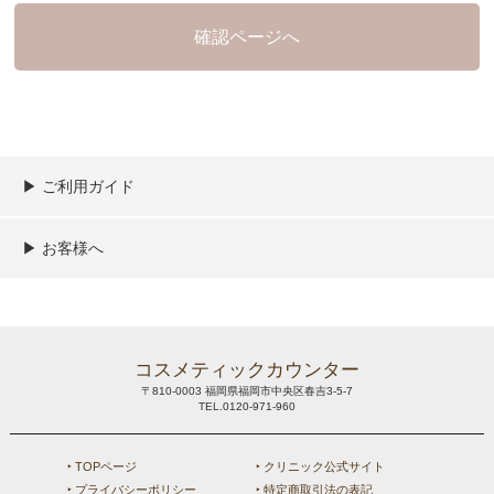
▶︎ ご利用ガイド
ご利用ガイド
決済／配送／送料について
取り扱い商品一覧
顧客情報の取扱について
特定商取引法の表記
▶︎ お客様へ
新規会員登録
MYページ
買い物カゴ
よくあるご質問
メールが届かないお客様へ
お問い合わせ
コスメティックカウンター
〒810-0003 福岡県福岡市中央区春吉3-5-7
TEL.0120-971-960
‣ TOPページ
‣ クリニック公式サイト
‣ プライバシーポリシー
‣ 特定商取引法の表記