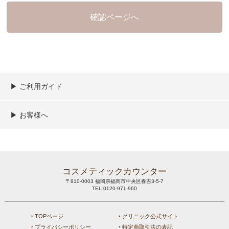
▶︎ ご利用ガイド
ご利用ガイド
決済／配送／送料について
取り扱い商品一覧
顧客情報の取扱について
特定商取引法の表記
▶︎ お客様へ
新規会員登録
MYページ
買い物カゴ
よくあるご質問
メールが届かないお客様へ
お問い合わせ
コスメティックカウンター
〒810-0003 福岡県福岡市中央区春吉3-5-7
TEL.0120-971-960
‣ TOPページ
‣ クリニック公式サイト
‣ プライバシーポリシー
‣ 特定商取引法の表記