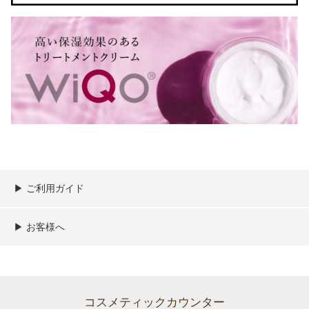
▶︎ ご利用ガイド
ご利用ガイド
決済／配送／送料について
取り扱い商品一覧
顧客情報の取扱について
特定商取引法の表記
▶︎ お客様へ
新規会員登録
MYページ
買い物カゴ
よくあるご質問
メールが届かないお客様へ
お問い合わせ
コスメティックカウンター