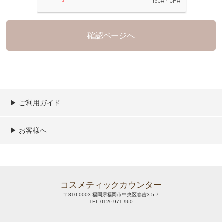
▶︎ ご利用ガイド
ご利用ガイド
決済／配送／送料について
取り扱い商品一覧
顧客情報の取扱について
特定商取引法の表記
▶︎ お客様へ
新規会員登録
MYページ
買い物カゴ
よくあるご質問
メールが届かないお客様へ
お問い合わせ
コスメティックカウンター
〒810-0003 福岡県福岡市中央区春吉3-5-7
TEL.0120-971-960