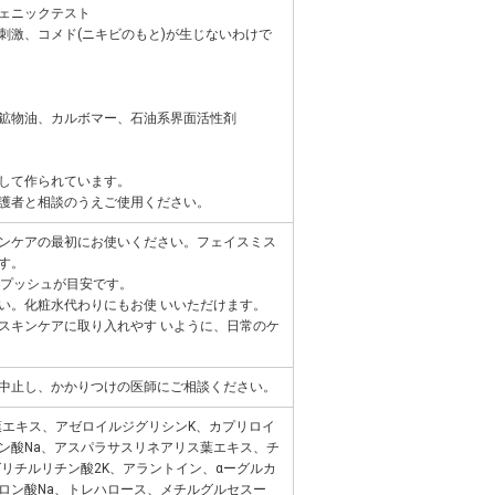
ェニックテスト
刺激、コメド(ニキビのもと)が生じないわけで
鉱物油、カルボマー、石油系界面活性剤
して作られています。
護者と相談のうえご使用ください。
ンケアの最初にお使いください。フェイスミス
す。
4プッシュが目安です。
い。化粧水代わりにもお使 いいただけます。
スキンケアに取り入れやす いように、日常のケ
中止し、かかりつけの医師にご相談ください。
葉エキス、アゼロイルジグリシンK、カプリロイ
ン酸Na、アスパラサスリネアリス葉エキス、チ
グリチルリチン酸2K、アラントイン、αーグルカ
ロン酸Na、トレハロース、メチルグルセスー