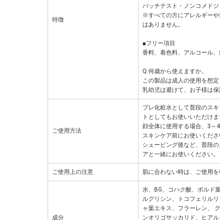
パッチテスト・ノンコメドジ
※すべての方にアレルギーや
特徴
はありません。
■フリー項目
香料、着色料、アルコール、
Q.何歳から使えますか。
この製品は成人の使用を想定
乳幼児は避けて、お子様は保
プレ化粧水として普段のスキ
トとしてもお使いいただけま
顔全体に使用する場合、3～
ご使用方法
スキンケア前にお使いくださ
シェービング後など、普段の
アと一緒にお使いください。
ご使用上の注意
肌に合わない時は、ご使用を
水、BG、コハク酸、ボルド
ルグリシン、トコフェリルリ
ャ葉エキス、フラーレン、 
成分
ンオリゴサッカリド、ヒアル