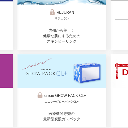
REJURAN
リジュラン
内側から美しく
健康な肌にするための
スキンヒーリング
enisie GROW PACK CL+
エニシーグローパックCL+
医療機関専売の
最新型炭酸ガスパック