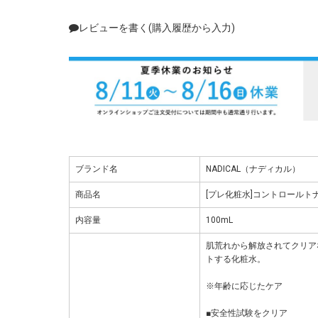
レビューを書く(購入履歴から入力)
ブランド名
NADICAL（ナディカル）
商品名
[プレ化粧水]コントロールト
内容量
100mL
肌荒れから解放されてクリア
トする化粧水。
※年齢に応じたケア
■安全性試験をクリア