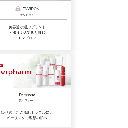
ENVIRON
エンビロン
美容通が選ぶブランド
ビタミンAで肌を育む
エンビロン
Derpharm
デルファーマ
繰り返し起こる肌トラブルに。
ピーリングで理想の肌へ