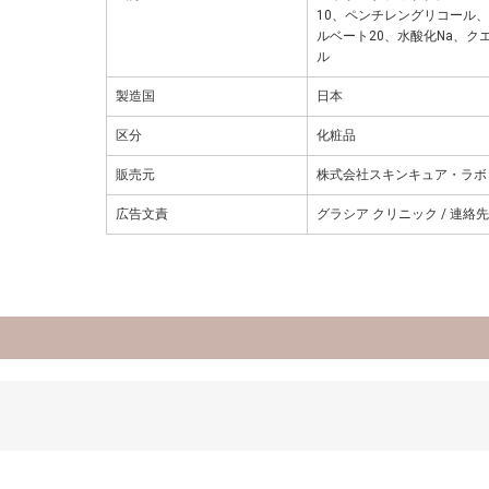
10、ペンチレングリコール
ルベート20、水酸化Na、ク
ル
製造国
日本
区分
化粧品
販売元
株式会社スキンキュア・ラボ
広告文責
グラシア クリニック / 連絡先: