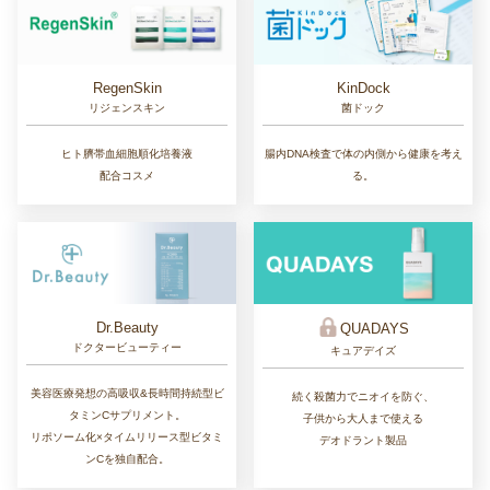
RegenSkin
KinDock
リジェンスキン
菌ドック
ヒト臍帯血細胞順化培養液
腸内DNA検査で体の内側から健康を考え
配合コスメ
る。
Dr.Beauty
QUADAYS
ドクタービューティー
キュアデイズ
美容医療発想の高吸収&長時間持続型ビ
続く殺菌力でニオイを防ぐ、
タミンCサプリメント。
子供から大人まで使える
リポソーム化×タイムリリース型ビタミ
デオドラント製品
ンCを独自配合。