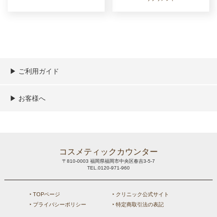
▶︎ ご利用ガイド
ご利用ガイド
決済／配送／送料について
取り扱い商品一覧
顧客情報の取扱について
特定商取引法の表記
▶︎ お客様へ
新規会員登録
MYページ
買い物カゴ
よくあるご質問
メールが届かないお客様へ
お問い合わせ
コスメティックカウンター
〒810-0003 福岡県福岡市中央区春吉3-5-7
TEL.0120-971-960
‣ TOPページ
‣ クリニック公式サイト
‣ プライバシーポリシー
‣ 特定商取引法の表記