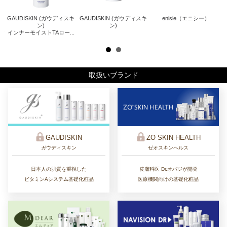
GAUDISKIN (ガウディスキ
GAUDISKIN (ガウディスキ
enisie（エニシー）
キ
Z
ン)
ン)
インナーモイストTAロー...
ザ
取扱いブランド
ZO SKIN HEALTH
GAUDISKIN
ゼオスキンヘルス
ガウディスキン
皮膚科医 Dr.オバジが開発
日本人の肌質を重視した
医療機関向けの基礎化粧品
ビタミンAシステム基礎化粧品