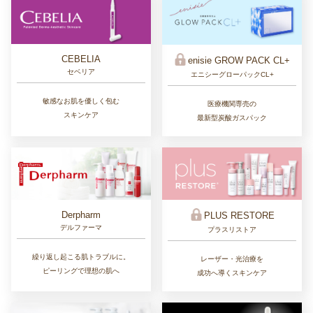
CEBELIA
enisie GROW PACK CL+
セベリア
エニシーグローパックCL+
敏感なお肌を優しく包む
医療機関専売の
スキンケア
最新型炭酸ガスパック
Derpharm
PLUS RESTORE
デルファーマ
プラスリストア
繰り返し起こる肌トラブルに。
レーザー・光治療を
ピーリングで理想の肌へ
成功へ導くスキンケア