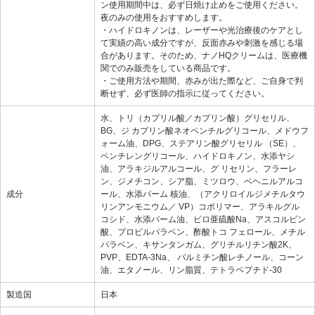
ン使用期間中は、必ず日焼け止めをご使用ください。
夜のみの使用をおすすめします。
・ハイドロキノンは、レーザーや光治療後のケアとし
て実績の高い成分ですが、反面赤みや刺激を感じる場
合があります。そのため、ナノHQクリームは、医療機
関でのみ販売をしている商品です。
・ご使用方法や期間、赤みが出た際など、ご自身で判
断せず、必ず医師の指示に従ってください。
水、トリ（カプリル酸／カプリン酸）グリセリル、
BG、ジ カプリン酸ネオペンチルグリコール、メドウフ
ォーム油、DPG、ステアリン酸グリセリル （SE）、
ペンチレングリコール、ハイドロキノン、水添ヤシ
油、アラキジルアルコール、グ リセリン、フラーレ
ン、ジメチコン、シア脂、ミツロウ、ベヘニルアルコ
成分
ール、水添パーム 核油、（アクリロイルジメチルタウ
リンアンモニウム／ VP）コポリマー、アラキルグル
コシド、水添パーム油、ピロ亜硫酸Na、アスコルビン
酸、プロピルパラベン、酢酸トコ フェロール、メチル
パラベン、キサンタンガム、グリチルリチン酸2K、
PVP、EDTA-3Na、 パルミチン酸レチノール、コーン
油、エタノール、リン脂質、テトラペプチド-30
製造国
日本