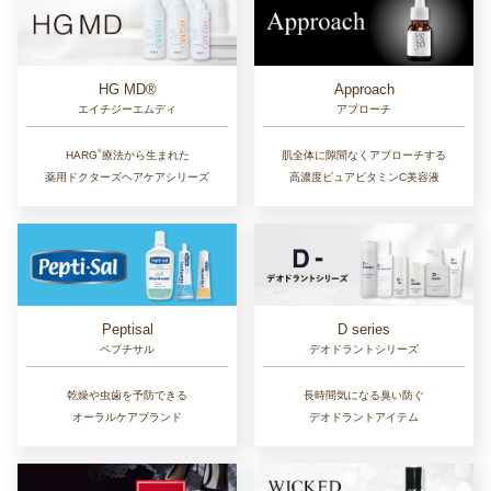
Approach
HG MD®
アプローチ
エイチジーエムディ
®︎
肌全体に隙間なくアプローチする
HARG
療法から生まれた
高濃度ピュアビタミンC美容液
薬用ドクターズヘアケアシリーズ
D series
Peptisal
デオドラントシリーズ
ペプチサル
長時間気になる臭い防ぐ
乾燥や虫歯を予防できる
デオドラントアイテム
オーラルケアブランド