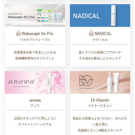
Wakasapri for Pro.
NADICAL
ワカサプリフォープロ
ナディカル
高濃度高品質で安全にこだわる
肌トラブルの原因にアプローチ
医療機関専売のサプリメント
する成分を配合したスキンケア
Dr.Vitamin
anowa
ドクタービタミン
アノワ
肌あれも乾燥もよせつけない、ゆらがな
お顔のスキンケアと同じように
い肌を育む
デリケートゾーンケアを
高濃度ビタミンB配合スキンケア