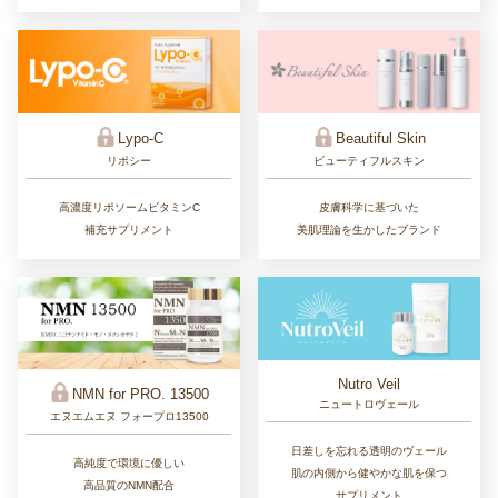
Lypo-C
Beautiful Skin
リポシー
ビューティフルスキン
高濃度リポソームビタミンC
皮膚科学に基づいた
補充サプリメント
美肌理論を生かしたブランド
Nutro Veil
NMN for PRO. 13500
ニュートロヴェール
エヌエムエヌ フォープロ13500
日差しを忘れる透明のヴェール
高純度で環境に優しい
肌の内側から健やかな肌を保つ
高品質のNMN配合
サプリメント