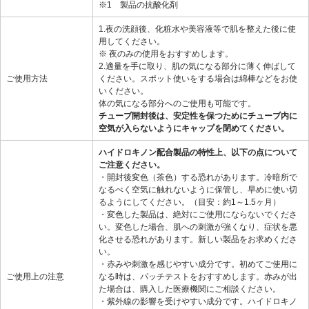
※1 製品の抗酸化剤
1.夜の洗顔後、化粧水や美容液等で肌を整えた後に使
用してください。
※ 夜のみの使用をおすすめします。
2.適量を手に取り、肌の気になる部分に薄く伸ばして
ご使用方法
ください。スポット使いをする場合は綿棒などをお使
いください。
体の気になる部分へのご使用も可能です。
チューブ開封後は、安定性を保つためにチューブ内に
空気が入らないようにキャップを閉めてください。
ハイドロキノン配合製品の特性上、以下の点について
ご注意ください。
・開封後変色（茶色）する恐れがあります。冷暗所で
なるべく空気に触れないように保管し、早めに使い切
るようにしてください。（目安：約1～1.5ヶ月）
・変色した製品は、絶対にご使用にならないでくださ
い。変色した場合、肌への刺激が強くなり、症状を悪
化させる恐れがあります。新しい製品をお求めくださ
い。
・赤みや刺激を感じやすい成分です。初めてご使用に
ご使用上の注意
なる時は、パッチテストをおすすめします。赤みが出
た場合は、購入した医療機関にご相談ください。
・紫外線の影響を受けやすい成分です。ハイドロキノ