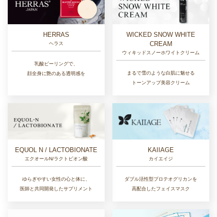
HERRAS
WICKED SNOW WHITE
CREAM
ヘラス
ウィキッドスノーホワイトクリーム
乳酸ピーリングで、
まるで雪のような白肌に魅せる
顔全身に艶のある透明感を
トーンアップ美容クリーム
EQUOL N / LACTOBIONATE
KAIIAGE
エクオールN/ラクトビオン酸
カイエイジ
ゆらぎやすい女性の心と体に、
ダブル活性型プロテオグリカンを
医師と共同開発したサプリメント
高配合したフェイスマスク