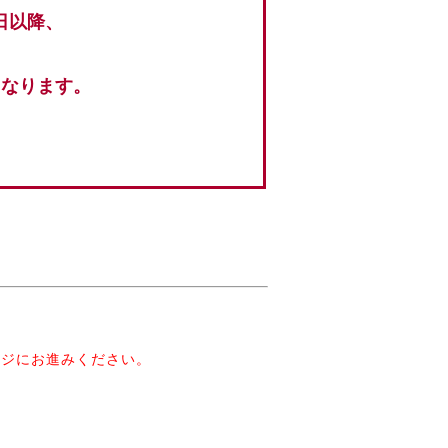
日以降、
となります。
。
ージにお進みください。