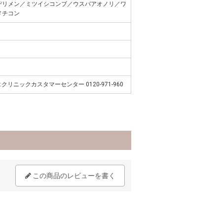
ヂリメン／ミツイシコンブ／ウスバアオノリ／ワ
メチコン
クリニックカスタマーセンター 0120-971-960
この商品のレビューを書く