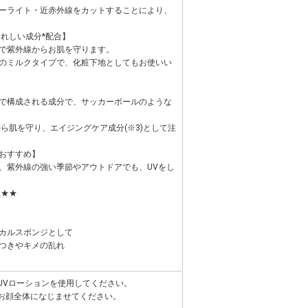
ーライト・近赤外線をカットすることにより、
うれしい成分*配合】
で紫外線からお肌を守ります。
のミルクタイプで、化粧下地としてもお使いい
で構成される成分で、サッカーボールのような
から肌を守り、エイジングケア成分(※3)として注
おすすめ】
、紫外線の強い季節やアウトドアでも、UVをし
性★★
カルスポンジとして
つきやキメの乱れ
UVローションを使用してください。
くお顔全体になじませてください。