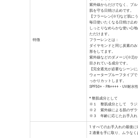
紫外線からだけでなく、ブル
肌を守る日焼け止めです。
【フラーレン(※1)など肌に
毎日使いたくなる日焼け止め
しっとりなめらかな使い心地
ただけます。
特徴
フラーレンとは：
ダイヤモンドと同じ炭素のみ
形をしてます。
紫外線などのダメージ(※2)
目されている成分です。
【完全遮光が必要なシーンに
ウォータープルーフタイプで
っかりカットします。
SPF50+・PA++++・UV耐水
* 整肌成分として
※１ 整肌成分として ラジ
※２ 紫外線による肌のザラ
※３ 年齢に応じたお手入れ
1.すべてのお手入れの最後に
2.適量を手に取り、ムラな