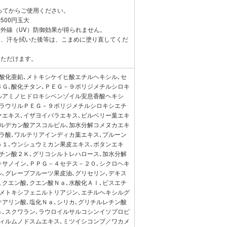
ってからご使用ください。
500円玉大
紫外線（UV）防御効果が得られません。
め、汗を拭いた後等は、こまめに塗り直してくだ
いただけます。
､酸化亜鉛､メトキシケイヒ酸エチルヘキシル､セ
ＢＧ､酸化チタン､ＰＥＧ－９ポリジメチルシロキ
ルアミノヒドロキシベンゾイル安息香酸ヘキシ
､ラウリルＰＥＧ－９ポリジメチルシロキシエチ
ァエキス､イザヨイバラエキス､ビルベリー葉エキ
シルデカン酸アスコルビル､加水分解コメヌカエキ
ルラ酸､ワルテリアインディカ葉エキス､プルーン
５１､ウンシュウミカン果皮エキス､ボタンエキ
リチン酸２Ｋ､グリコシルトレハロース､加水分解
キサノイン､ＰＰＧ－４セテス－２０､シクロヘキ
ル､グレープフルーツ果皮油､グリセリン､デキス
､クエン酸､クエン酸Ｎａ､水酸化Ａｌ､ビスエチ
メトキシフェニルトリアジン､エチルヘキシルグ
テアリン酸､塩化Ｎａ､シリカ､グリチルレチン酸
ａ､スクワラン､ラウロイルサルコシンイソプロピ
フィルムノドスムエキス､ミツイシコンブ／ワカメ