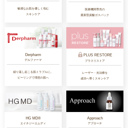
敏感なお肌を優しく包む
医療機関専売の
スキンケア
最新型炭酸ガスパック
Derpharm
PLUS RESTORE
デルファーマ
プラスリストア
繰り返し起こる肌トラブルに。
レーザー・光治療を
ピーリングで理想の肌へ
成功へ導くスキンケア
Approach
HG MD®
アプローチ
エイチジーエムディ