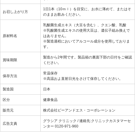
1日1本（10ｍｌ）を目安に、お水に薄めて、またはそ
お召し上がり方
のままお飲みください。
乳酸菌生成エキス（大豆を含む）、クエン酸、乳酸
※乳酸菌生成エキスの使用大豆は、遺伝子組み換えで
原材料名
はありません。
※製造過程においてアルコール成分を使用しておりま
す。
製造から2年間です。製品箱の裏面下部の日付をご確認
賞味期限
ください。
常温保存
保存方法
※高温およ直射日光をさけて保存してください。
製造国
日本
区分
健康食品
販売元
株式会社ビーアンドエス・コーポレーション
グラシア クリニック / 連絡先:クリニックカスタマーセ
広告文責
ンター 0120-971-960