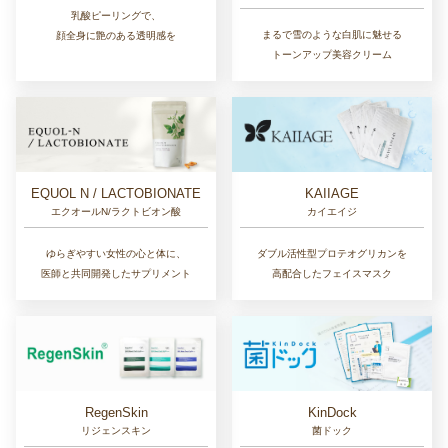
乳酸ピーリングで、
まるで雪のような白肌に魅せる
顔全身に艶のある透明感を
トーンアップ美容クリーム
EQUOL N / LACTOBIONATE
KAIIAGE
エクオールN/ラクトビオン酸
カイエイジ
ゆらぎやすい女性の心と体に、
ダブル活性型プロテオグリカンを
医師と共同開発したサプリメント
高配合したフェイスマスク
RegenSkin
KinDock
リジェンスキン
菌ドック