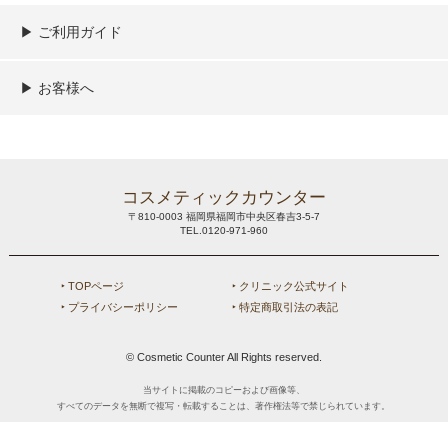
▶︎ ご利用ガイド
ご利用ガイド
決済／配送／送料について
取り扱い商品一覧
顧客情報の取扱について
特定商取引法の表記
▶︎ お客様へ
新規会員登録
MYページ
買い物カゴ
よくあるご質問
メールが届かないお客様へ
お問い合わせ
コスメティックカウンター
〒810-0003 福岡県福岡市中央区春吉3-5-7
TEL.0120-971-960
‣ TOPページ
‣ クリニック公式サイト
‣ プライバシーポリシー
‣ 特定商取引法の表記
© Cosmetic Counter All Rights reserved.
当サイトに掲載のコピーおよび画像等、
すべてのデータを無断で複写・転載することは、著作権法等で禁じられています。