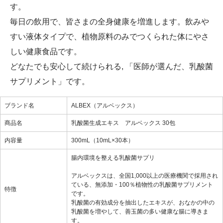
す。
毎日の飲用で、皆さまの全身健康を増進します。飲みや
すい液体タイプで、植物原料のみでつくられた体にやさ
しい健康食品です。
どなたでも安心して続けられる, 「医師が選んだ、乳酸菌
サプリメント」です。
ブランド名
ALBEX（アルベックス）
商品名
乳酸菌生成エキス アルベックス 30包
内容量
300mL（10mL×30本）
腸内環境を整える乳酸菌サプリ
アルベックスは、全国1,000以上の医療機関で採用され
ている、無添加・100％植物性の乳酸菌サプリメント
特徴
です。
乳酸菌の有効成分を抽出したエキスが、おなかの中の
乳酸菌を増やして、善玉菌の多い健康な腸に導きま
す。