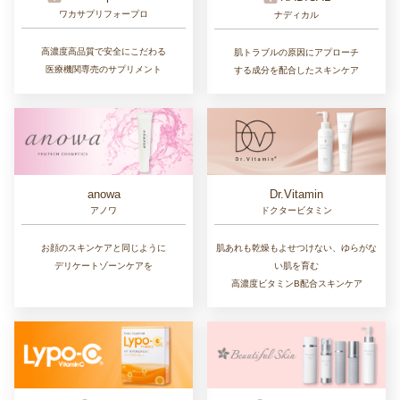
ワカサプリフォープロ
ナディカル
高濃度高品質で安全にこだわる
肌トラブルの原因にアプローチ
医療機関専売のサプリメント
する成分を配合したスキンケア
Dr.Vitamin
anowa
ドクタービタミン
アノワ
肌あれも乾燥もよせつけない、ゆらがな
お顔のスキンケアと同じように
い肌を育む
デリケートゾーンケアを
高濃度ビタミンB配合スキンケア