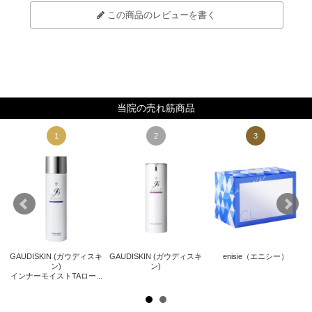
この商品のレビューを書く
当院の売れ筋商品
1
2
3
GAUDISKIN (ガウディスキ
GAUDISKIN (ガウディスキ
enisie（エニシー）
キ
Z
ン)
ン)
インナーモイストTAロー...
ザ