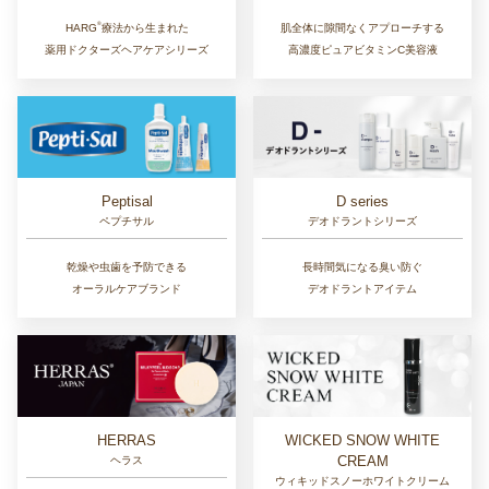
®︎
肌全体に隙間なくアプローチする
HARG
療法から生まれた
高濃度ピュアビタミンC美容液
薬用ドクターズヘアケアシリーズ
D series
Peptisal
デオドラントシリーズ
ペプチサル
長時間気になる臭い防ぐ
乾燥や虫歯を予防できる
デオドラントアイテム
オーラルケアブランド
HERRAS
WICKED SNOW WHITE
CREAM
ヘラス
ウィキッドスノーホワイトクリーム