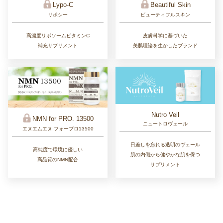
Lypo-C
Beautiful Skin
リポシー
ビューティフルスキン
高濃度リポソームビタミンC
皮膚科学に基づいた
補充サプリメント
美肌理論を生かしたブランド
Nutro Veil
NMN for PRO. 13500
ニュートロヴェール
エヌエムエヌ フォープロ13500
日差しを忘れる透明のヴェール
高純度で環境に優しい
肌の内側から健やかな肌を保つ
高品質のNMN配合
サプリメント