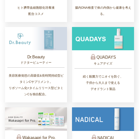
ヒト臍帯血細胞順化培養液
腸内DNA検査で体の内側から健康を考え
配合コスメ
る。
Dr.Beauty
QUADAYS
ドクタービューティー
キュアデイズ
美容医療発想の高吸収&長時間持続型ビ
続く殺菌力でニオイを防ぐ、
タミンCサプリメント。
子供から大人まで使える
リポソーム化×タイムリリース型ビタミ
デオドラント製品
ンCを独自配合。
Wakasapri for Pro.
NADICAL