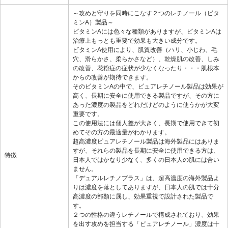
～攻めと守りを同時にこなす２つのレチノール（ビタ
ミンA）製品～
ビタミンAには色々な種類がありますが、ビタミンAは
治療上もっとも重要で効果も大きい成分です。
ビタミンA使用により、肌質改善（ハリ、小じわ、毛
穴、滑らかさ、柔らかさなど）、乾燥肌の改善、しみ
の改善、花粉症の症状が少なくなったり・・・肌根本
からの改善が期待できます。
そのビタミンAの中で、ピュアレチノール製品は効果が
高く、長期に安全に使用できる製品ですが、その方に
あった濃度の製品をどれだけどのように使うかが大変
重要です。
この使用法には個人差が大きく、長期で使用できて初
めてその方の最適量がわかります。
超高濃度ピュアレチノール製品は海外製品にはありま
すが、それらの製品を長期に安全に使用できる方は、
特徴
日本人ではかなり少なく、多くの日本人の肌には合い
ません。
「デュアルレチノプラス」は、超高濃度の海外製品よ
りは濃度を落としてありますが、日本人の肌では十分
高濃度の部類に属し、効果重視で設計された製品で
す。
２つの性格の違うレチノールで構成されており、効果
を出す攻めを担当する「ピュアレチノール」濃度は十