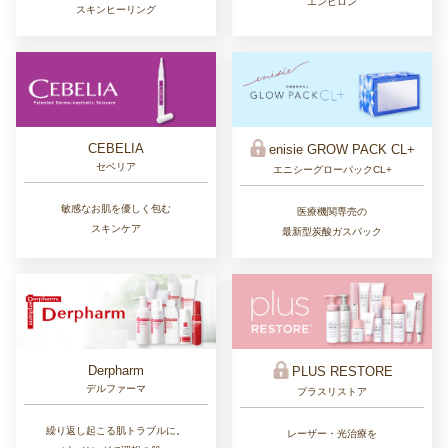
エンビロン
スキンヒーリング
CEBELIA
enisie GROW PACK CL+
セベリア
エニシーグローパックCL+
敏感なお肌を優しく包む
医療機関専売の
スキンケア
最新型炭酸ガスパック
Derpharm
PLUS RESTORE
デルファーマ
プラスリストア
繰り返し起こる肌トラブルに。
レーザー・光治療を