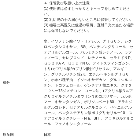
４. 保管及び取扱い上の注意
(1) 使用後は必ずしっかりとキャップをしめてくださ
い。
(2) 乳幼児の手の届かないところに保管してください。
(3) 極端に高温又は低温の場所、直射日光の当たる場所
には保管しないでください。
水、イソノナン酸イソトリデシル、グリセリン、シク
ロペンタシロキサン、BG、ペンチレングリコール、セ
テアリルアルコール、パルミチン酸レチノール、ラフ
ィノース、セレブロシド、レチノール、セラミドN P、
セラミドA P、セラミドN G、フィトスフィンゴシン、
トリ(カプリル酸/カプリン酸)グリセリル、アルギニ
ン、グリチルリチン酸2K、エチルヘキシルグリセリ
ン、ホホバ種子油、イソヘキサデカン、グルコシルル
成分
チン、トコフェロール、ゲンチアナ根エキス、クオタ
ニウムー73ジメチコン、コーン油、(アクリル酸N a/ア
クリロイルジメチルタウリンN a)コポリマー、カルボ
マー、キサンタンガム、ポリソルベート80、アラキジ
ルグルコシド、セテアリルグルコシド、ベヘニルアル
コール、ペンタステアリン酸ポリグリセリルー10、ス
テアロイルラクチレートN a、BHT、アラキジルアルコ
ール、フェノキシエタノール
原産国
日本