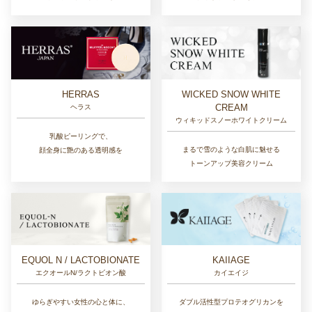
HERRAS
WICKED SNOW WHITE
CREAM
ヘラス
ウィキッドスノーホワイトクリーム
乳酸ピーリングで、
まるで雪のような白肌に魅せる
顔全身に艶のある透明感を
トーンアップ美容クリーム
EQUOL N / LACTOBIONATE
KAIIAGE
エクオールN/ラクトビオン酸
カイエイジ
ゆらぎやすい女性の心と体に、
ダブル活性型プロテオグリカンを