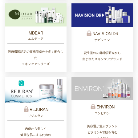
MDEAR
NAVISION DR
エムディア
ナビジョン
医療機関認定の高機能成分を多く配合し
資生堂の皮膚科学研究から
た
生まれたスキンケアブランド
スキンケアシリーズ
ENVIRON
REJURAN
エンビロン
リジュラン
美容通が選ぶブランド
内側から美しく
ビタミンAで肌を育む
健康な肌にするための