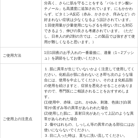
分高く、さらに肌を守ることをする「パルミチン酸レ
チノール」も高濃度に追加されています。にもかかわ
らず、ビタミンA反応（赤み、かさかさ、痒みなど）の
好まれない症状は少なくなるよう設計されています。
１回使用量が少量使用にならざるを得ない方にも対応
できるよう、伸びの良さも考慮されています。（ただ
し、日本人の約2割の方では、この製品では強すぎて使
用が難しくなると思います。）
1日1回夜のお手入れの一番最後に、適量（1～2プッシ
ご使用方法
ュ）を調節をしてお使いください。
１. 肌に異常が生じていないかよく注意して使用してく
ださい。化粧品が肌に合わないとき即ち次のような場
合には、使用を中止してください。そのまま化粧品類
の使用を続けますと、症状を悪化させることがありま
すので、専門医にご相談されることをおすすめしま
す。
(1)使用中、赤味、はれ、かゆみ、刺激、色抜け(白斑
等)や黒ずみ等の異常があらわれた場合
(2)使用した肌に、直射日光があたって上記のような異
ご使用上の注意点
常があらわれた場合
２. 傷やはれもの、しっしん等の異常のある部位にはお
使いにならないでください。
３. 目に入った時は、直ちに洗い流してください。