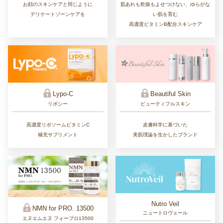
肌あれも乾燥もよせつけない、ゆらがな
お顔のスキンケアと同じように
い肌を育む
デリケートゾーンケアを
高濃度ビタミンB配合スキンケア
Lypo-C
Beautiful Skin
リポシー
ビューティフルスキン
高濃度リポソームビタミンC
皮膚科学に基づいた
補充サプリメント
美肌理論を生かしたブランド
Nutro Veil
NMN for PRO. 13500
ニュートロヴェール
エヌエムエヌ フォープロ13500