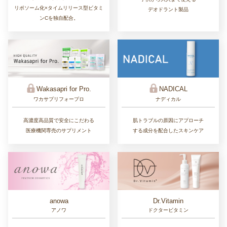
リポソーム化×タイムリリース型ビタミ
デオドラント製品
ンCを独自配合。
Wakasapri for Pro.
NADICAL
ワカサプリフォープロ
ナディカル
高濃度高品質で安全にこだわる
肌トラブルの原因にアプローチ
医療機関専売のサプリメント
する成分を配合したスキンケア
Dr.Vitamin
anowa
ドクタービタミン
アノワ