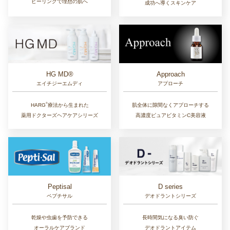
ピーリングで理想の肌へ
成功へ導くスキンケア
Approach
HG MD®
アプローチ
エイチジーエムディ
®︎
肌全体に隙間なくアプローチする
HARG
療法から生まれた
高濃度ピュアビタミンC美容液
薬用ドクターズヘアケアシリーズ
D series
Peptisal
デオドラントシリーズ
ペプチサル
長時間気になる臭い防ぐ
乾燥や虫歯を予防できる
デオドラントアイテム
オーラルケアブランド