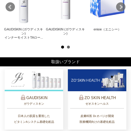
GAUDISKIN (ガウディスキ
GAUDISKIN (ガウディスキ
enisie（エニシー）
キ
Z
ン)
ン)
インナーモイストTAロー...
ザ
取扱いブランド
ZO SKIN HEALTH
GAUDISKIN
ゼオスキンヘルス
ガウディスキン
皮膚科医 Dr.オバジが開発
日本人の肌質を重視した
医療機関向けの基礎化粧品
ビタミンAシステム基礎化粧品