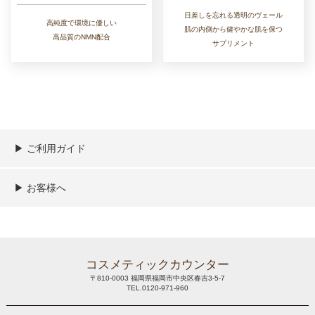
日差しを忘れる透明のヴェール
高純度で環境に優しい
肌の内側から健やかな肌を保つ
高品質のNMN配合
サプリメント
▶︎ ご利用ガイド
ご利用ガイド
決済／配送／送料について
取り扱い商品一覧
顧客情報の取扱について
特定商取引法の表記
▶︎ お客様へ
新規会員登録
MYページ
買い物カゴ
よくあるご質問
メールが届かないお客様へ
お問い合わせ
コスメティックカウンター
〒810-0003 福岡県福岡市中央区春吉3-5-7
TEL.0120-971-960