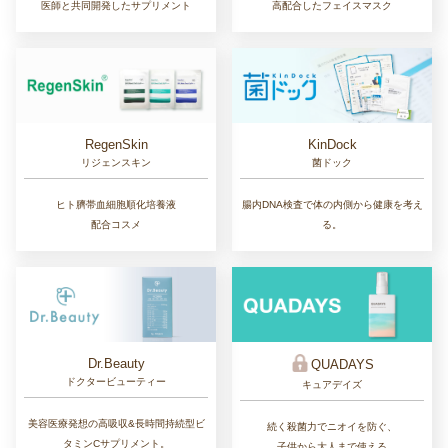
医師と共同開発したサプリメント
高配合したフェイスマスク
RegenSkin
KinDock
リジェンスキン
菌ドック
ヒト臍帯血細胞順化培養液
腸内DNA検査で体の内側から健康を考え
配合コスメ
る。
Dr.Beauty
QUADAYS
ドクタービューティー
キュアデイズ
美容医療発想の高吸収&長時間持続型ビ
続く殺菌力でニオイを防ぐ、
タミンCサプリメント。
子供から大人まで使える