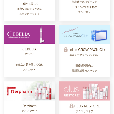
美容通が選ぶブランド
内側から美しく
ビタミンAで肌を育む
健康な肌にするための
エンビロン
スキンヒーリング
CEBELIA
enisie GROW PACK CL+
セベリア
エニシーグローパックCL+
敏感なお肌を優しく包む
医療機関専売の
スキンケア
最新型炭酸ガスパック
Derpharm
PLUS RESTORE
デルファーマ
プラスリストア