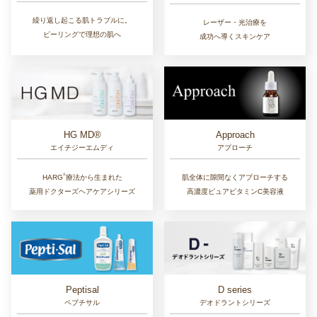
繰り返し起こる肌トラブルに。
レーザー・光治療を
ピーリングで理想の肌へ
成功へ導くスキンケア
Approach
HG MD®
アプローチ
エイチジーエムディ
®︎
肌全体に隙間なくアプローチする
HARG
療法から生まれた
高濃度ピュアビタミンC美容液
薬用ドクターズヘアケアシリーズ
D series
Peptisal
デオドラントシリーズ
ペプチサル