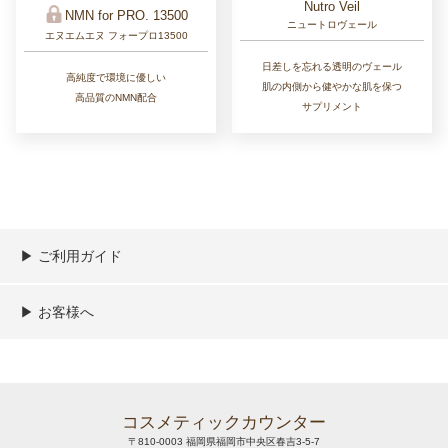
Nutro Veil
NMN for PRO. 13500
ニュートロヴェール
エヌエムエヌ フォープロ13500
日差しを忘れる透明のヴェール
高純度で環境に優しい
肌の内側から健やかな肌を保つ
高品質のNMN配合
サプリメント
▶︎ ご利用ガイド
ご利用ガイド
決済／配送／送料について
取り扱い商品一覧
顧客情報の取扱について
特定商取引法の表記
▶︎ お客様へ
新規会員登録
MYページ
買い物カゴ
よくあるご質問
メールが届かないお客様へ
お問い合わせ
コスメティックカウンター
〒810-0003 福岡県福岡市中央区春吉3-5-7