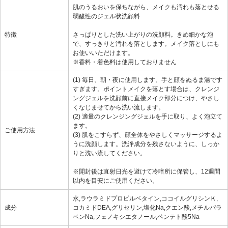
肌のうるおいを保ちながら、メイクも汚れも落とせる
弱酸性のジェル状洗顔料
特徴
さっぱりとした洗い上がりの洗顔料。きめ細かな泡
で、すっきりと汚れを落とします。メイク落としにも
お使いいただけます。
※香料・着色料は使用しておりません
(1) 毎日、朝・夜に使用します。手と顔をぬるま湯です
すぎます。ポイントメイクを落とす場合は、クレンジ
ングジェルを洗顔前に直接メイク部分につけ、やさし
くなじませてから洗い流します。
(2) 適量のクレンジングジェルを手に取り、よく泡立て
ます。
ご使用方法
(3) 肌をこすらず、顔全体をやさしくマッサージするよ
うに洗顔します。洗浄成分を残さないように、しっか
りと洗い流してください。
※開封後は直射日光を避けて冷暗所に保管し、12週間
以内を目安にご使用ください。
水,ラウラミドプロピルベタイン,ココイルグリシンＫ,
成分
コカミドDEA,グリセリン,塩化Na,クエン酸,メチルパラ
ベンNa,フェノキシエタノール,ペンテト酸5Na