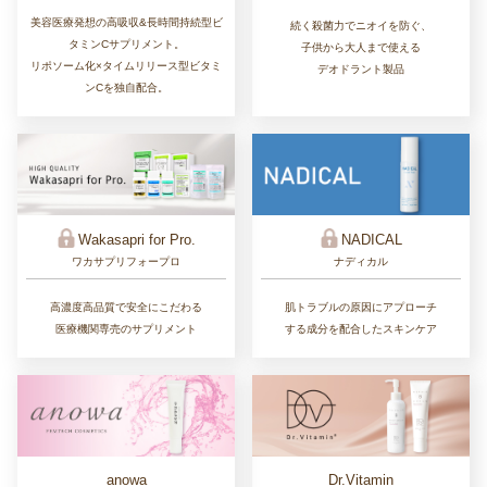
美容医療発想の高吸収&長時間持続型ビ
続く殺菌力でニオイを防ぐ、
タミンCサプリメント。
子供から大人まで使える
リポソーム化×タイムリリース型ビタミ
デオドラント製品
ンCを独自配合。
Wakasapri for Pro.
NADICAL
ワカサプリフォープロ
ナディカル
高濃度高品質で安全にこだわる
肌トラブルの原因にアプローチ
医療機関専売のサプリメント
する成分を配合したスキンケア
Dr.Vitamin
anowa