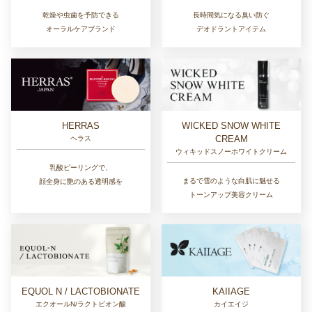
長時間気になる臭い防ぐ
乾燥や虫歯を予防できる
デオドラントアイテム
オーラルケアブランド
HERRAS
WICKED SNOW WHITE
CREAM
ヘラス
ウィキッドスノーホワイトクリーム
乳酸ピーリングで、
まるで雪のような白肌に魅せる
顔全身に艶のある透明感を
トーンアップ美容クリーム
EQUOL N / LACTOBIONATE
KAIIAGE
エクオールN/ラクトビオン酸
カイエイジ