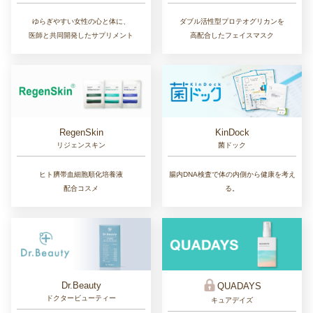
ゆらぎやすい女性の心と体に、
ダブル活性型プロテオグリカンを
医師と共同開発したサプリメント
高配合したフェイスマスク
RegenSkin
KinDock
リジェンスキン
菌ドック
ヒト臍帯血細胞順化培養液
腸内DNA検査で体の内側から健康を考え
配合コスメ
る。
Dr.Beauty
QUADAYS
ドクタービューティー
キュアデイズ