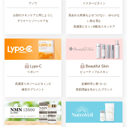
ドクタービタミン
アノワ
肌あれも乾燥もよせつけない、ゆらがな
お顔のスキンケアと同じように
い肌を育む
デリケートゾーンケアを
高濃度ビタミンB配合スキンケア
Lypo-C
Beautiful Skin
リポシー
ビューティフルスキン
高濃度リポソームビタミンC
皮膚科学に基づいた
補充サプリメント
美肌理論を生かしたブランド