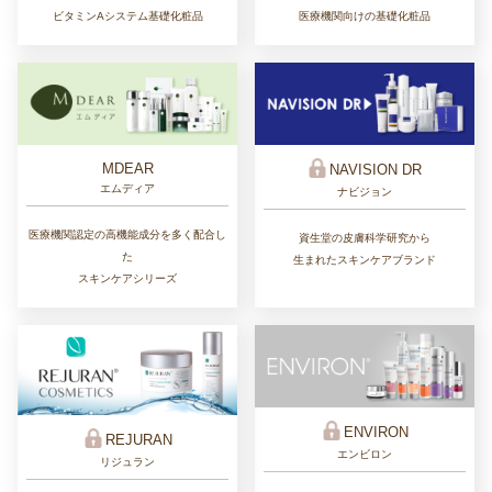
医療機関向けの基礎化粧品
ビタミンAシステム基礎化粧品
MDEAR
NAVISION DR
エムディア
ナビジョン
医療機関認定の高機能成分を多く配合し
資生堂の皮膚科学研究から
た
生まれたスキンケアブランド
スキンケアシリーズ
ENVIRON
REJURAN
エンビロン
リジュラン