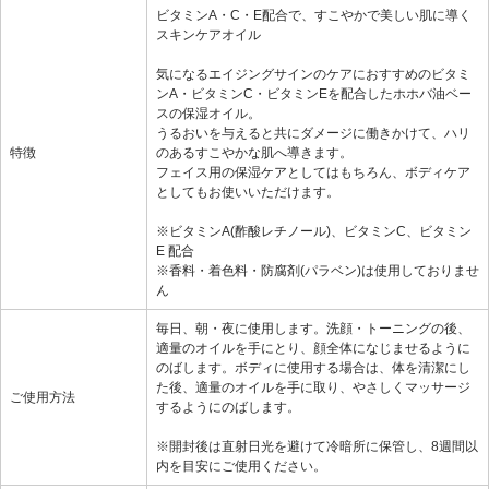
ビタミンA・C・E配合で、すこやかで美しい肌に導く
スキンケアオイル
気になるエイジングサインのケアにおすすめのビタミ
ンA・ビタミンC・ビタミンEを配合したホホバ油ベー
スの保湿オイル。
うるおいを与えると共にダメージに働きかけて、ハリ
特徴
のあるすこやかな肌へ導きます。
フェイス用の保湿ケアとしてはもちろん、ボディケア
としてもお使いいただけます。
※ビタミンA(酢酸レチノール)、ビタミンC、ビタミン
E 配合
※香料・着色料・防腐剤(パラベン)は使用しておりませ
ん
毎日、朝・夜に使用します。洗顔・トーニングの後、
適量のオイルを手にとり、顔全体になじませるように
のばします。ボディに使用する場合は、体を清潔にし
た後、適量のオイルを手に取り、やさしくマッサージ
ご使用方法
するようにのばします。
※開封後は直射日光を避けて冷暗所に保管し、8週間以
内を目安にご使用ください。