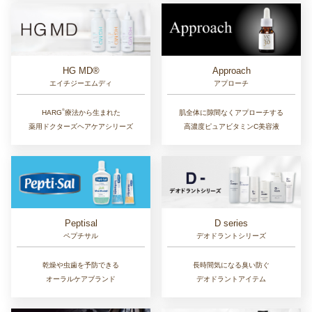
Approach
HG MD®
アプローチ
エイチジーエムディ
®︎
肌全体に隙間なくアプローチする
HARG
療法から生まれた
高濃度ピュアビタミンC美容液
薬用ドクターズヘアケアシリーズ
D series
Peptisal
デオドラントシリーズ
ペプチサル
長時間気になる臭い防ぐ
乾燥や虫歯を予防できる
デオドラントアイテム
オーラルケアブランド