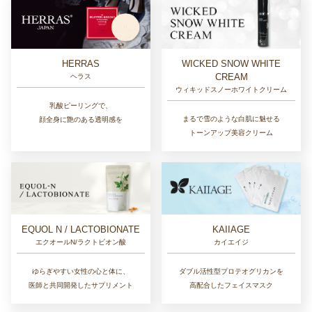
HERRAS
WICKED SNOW WHITE
CREAM
ヘラス
ウィキッドスノーホワイトクリーム
乳酸ピーリングで、
まるで雪のような白肌に魅せる
顔全身に艶のある透明感を
トーンアップ美容クリーム
EQUOL N / LACTOBIONATE
KAIIAGE
エクオールN/ラクトビオン酸
カイエイジ
ゆらぎやすい女性の心と体に、
ダブル活性型プロテオグリカンを
医師と共同開発したサプリメント
高配合したフェイスマスク