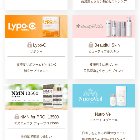
高濃度ビタミンB配合スキンケア
Lypo-C
Beautiful Skin
リポシー
ビューティフルスキン
高濃度リポソームビタミンC
皮膚科学に基づいた
補充サプリメント
美肌理論を生かしたブランド
Nutro Veil
NMN for PRO. 13500
ニュートロヴェール
エヌエムエヌ フォープロ13500
日差しを忘れる透明のヴェール
高純度で環境に優しい
肌の内側から健やかな肌を保つ