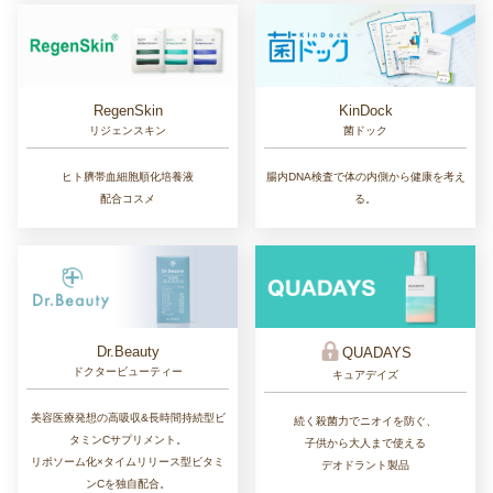
RegenSkin
KinDock
リジェンスキン
菌ドック
ヒト臍帯血細胞順化培養液
腸内DNA検査で体の内側から健康を考え
配合コスメ
る。
Dr.Beauty
QUADAYS
ドクタービューティー
キュアデイズ
美容医療発想の高吸収&長時間持続型ビ
続く殺菌力でニオイを防ぐ、
タミンCサプリメント。
子供から大人まで使える
リポソーム化×タイムリリース型ビタミ
デオドラント製品
ンCを独自配合。