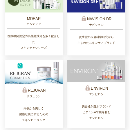
MDEAR
NAVISION DR
エムディア
ナビジョン
医療機関認定の高機能成分を多く配合し
資生堂の皮膚科学研究から
た
生まれたスキンケアブランド
スキンケアシリーズ
ENVIRON
REJURAN
エンビロン
リジュラン
美容通が選ぶブランド
内側から美しく
ビタミンAで肌を育む
健康な肌にするための
エンビロン
スキンヒーリング