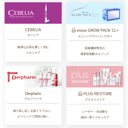
CEBELIA
enisie GROW PACK CL+
セベリア
エニシーグローパックCL+
敏感なお肌を優しく包む
医療機関専売の
スキンケア
最新型炭酸ガスパック
Derpharm
PLUS RESTORE
デルファーマ
プラスリストア
繰り返し起こる肌トラブルに。
レーザー・光治療を
ピーリングで理想の肌へ
成功へ導くスキンケア