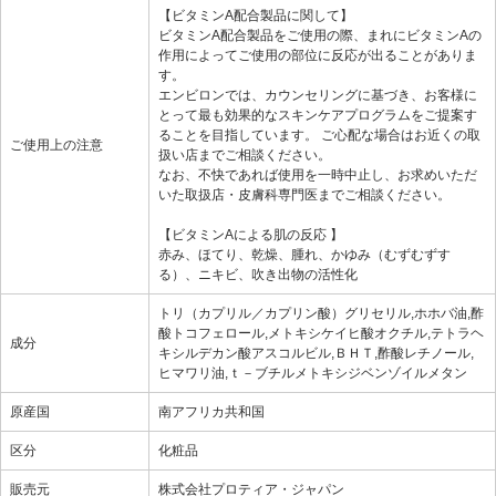
【ビタミンA配合製品に関して】
ビタミンA配合製品をご使用の際、まれにビタミンAの
作用によってご使用の部位に反応が出ることがありま
す。
エンビロンでは、カウンセリングに基づき、お客様に
とって最も効果的なスキンケアプログラムをご提案す
ることを目指しています。 ご心配な場合はお近くの取
ご使用上の注意
扱い店までご相談ください。
なお、不快であれば使用を一時中止し、お求めいただ
いた取扱店・皮膚科専門医までご相談ください。
【ビタミンAによる肌の反応 】
赤み、ほてり、乾燥、腫れ、かゆみ（むずむずす
る）、ニキビ、吹き出物の活性化
トリ（カプリル／カプリン酸）グリセリル,ホホバ油,酢
酸トコフェロール,メトキシケイヒ酸オクチル,テトラヘ
成分
キシルデカン酸アスコルビル,ＢＨＴ,酢酸レチノール,
ヒマワリ油,ｔ－ブチルメトキシジベンゾイルメタン
原産国
南アフリカ共和国
区分
化粧品
販売元
株式会社プロティア・ジャパン