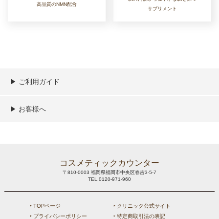
高品質のNMN配合
サプリメント
▶︎ ご利用ガイド
ご利用ガイド
決済／配送／送料について
取り扱い商品一覧
顧客情報の取扱について
特定商取引法の表記
▶︎ お客様へ
新規会員登録
MYページ
買い物カゴ
よくあるご質問
メールが届かないお客様へ
お問い合わせ
コスメティックカウンター
〒810-0003 福岡県福岡市中央区春吉3-5-7
TEL.0120-971-960
‣ TOPページ
‣ クリニック公式サイト
‣ プライバシーポリシー
‣ 特定商取引法の表記