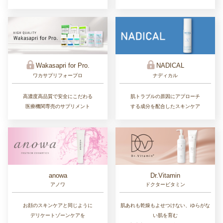
Wakasapri for Pro.
NADICAL
ワカサプリフォープロ
ナディカル
高濃度高品質で安全にこだわる
肌トラブルの原因にアプローチ
医療機関専売のサプリメント
する成分を配合したスキンケア
Dr.Vitamin
anowa
ドクタービタミン
アノワ
肌あれも乾燥もよせつけない、ゆらがな
お顔のスキンケアと同じように
い肌を育む
デリケートゾーンケアを