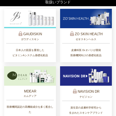
取扱いブランド
ZO SKIN HEALTH
GAUDISKIN
ゼオスキンヘルス
ガウディスキン
皮膚科医 Dr.オバジが開発
日本人の肌質を重視した
医療機関向けの基礎化粧品
ビタミンAシステム基礎化粧品
MDEAR
NAVISION DR
エムディア
ナビジョン
医療機関認定の高機能成分を多く配合し
資生堂の皮膚科学研究から
た
生まれたスキンケアブランド