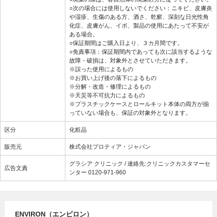
○次の場合には使用しないでください：ニキビ、皮膚炎
や湿疹、生傷のある方、酒さ、乾癬、深刻な日光性角
化症、皮膚がん、イボ、製品の使用にあたって不安が
ある場合。
○保証期間はご購入日より、３カ月間です。
○免責事項：保証期間内であっても次に該当するような
故障・破損は、対象外とさせていただきます。
※誤った使用によるもの
※お買い上げ後の落下によるもの
※分解・改造・修理によるもの
※天災等不可抗力によるもの
※プラスチックケースとロールキット本体の両方が揃
っていない場合も、保証の対象外となります。
区分
化粧品
販売元
株式会社プロティア・ジャパン
グラシア クリニック / 連絡先:クリニックカスタマーセ
広告文責
ンター 0120-971-960
ENVIRON（エンビロン）