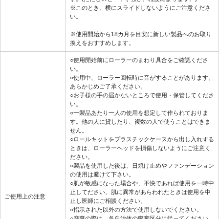
※このとき、横にスライドしないようにご注意くださ
い。
※使用開始から18カ月を目安に新しい製品へのお取り
換えをおすすめします。
○使用開始前にローラーのまわり具合をご確認くださ
い。
○使用中、ローラー回転時に音がすることがあります。
あらかじめご了承ください。
○お子様の手の届かないところで使用・保管してくださ
い。
○一製品あたり一人の使用を想定して作られておりま
す。他の人に貸したり、複数の人で使うことはできま
せん。
○ロールキットをプラスチックケースから出し入れする
ときは、ローラーヘッドを損傷しないようにご注意く
ださい。
○製品を使用した後は、日焼け止めやファンデーション
の使用は避けて下さい。
○肌が敏感になった場合や、不快であれば使用を一時中
止してださい。肌に異常があらわれたときは使用を中
ご使用上の注意
止し医師にご相談ください。
○指示された以外の方法で使用しないでください。
○廃棄の際は、各自治体の廃棄区分に従ってください。