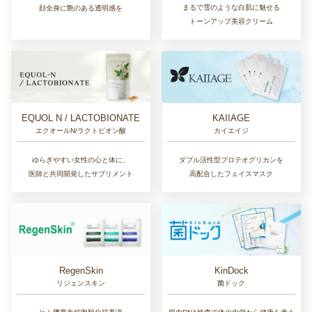
まるで雪のような白肌に魅せる
顔全身に艶のある透明感を
トーンアップ美容クリーム
EQUOL N / LACTOBIONATE
KAIIAGE
エクオールN/ラクトビオン酸
カイエイジ
ゆらぎやすい女性の心と体に、
ダブル活性型プロテオグリカンを
医師と共同開発したサプリメント
高配合したフェイスマスク
RegenSkin
KinDock
リジェンスキン
菌ドック