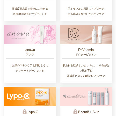
高濃度高品質で安全にこだわる
肌トラブルの原因にアプローチ
医療機関専売のサプリメント
する成分を配合したスキンケア
Dr.Vitamin
anowa
ドクタービタミン
アノワ
肌あれも乾燥もよせつけない、ゆらがな
お顔のスキンケアと同じように
い肌を育む
デリケートゾーンケアを
高濃度ビタミンB配合スキンケア
Lypo-C
Beautiful Skin