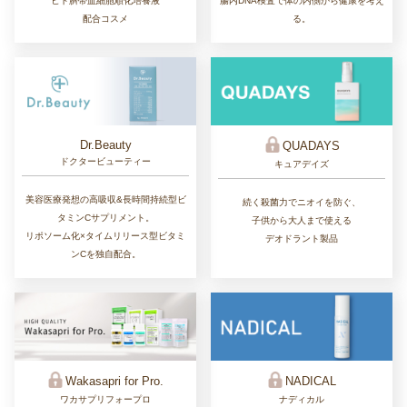
ヒト臍帯血細胞順化培養液
腸内DNA検査で体の内側から健康を考え
配合コスメ
る。
Dr.Beauty
QUADAYS
ドクタービューティー
キュアデイズ
美容医療発想の高吸収&長時間持続型ビ
続く殺菌力でニオイを防ぐ、
タミンCサプリメント。
子供から大人まで使える
リポソーム化×タイムリリース型ビタミ
デオドラント製品
ンCを独自配合。
Wakasapri for Pro.
NADICAL
ワカサプリフォープロ
ナディカル