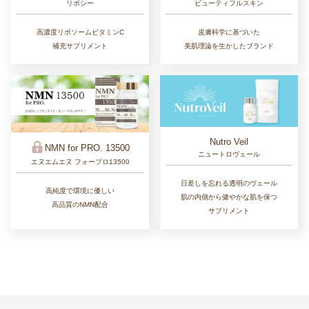
リポシー
ビューティフルスキン
高濃度リポソームビタミンC
皮膚科学に基づいた
補充サプリメント
美肌理論を生かしたブランド
Nutro Veil
NMN for PRO. 13500
ニュートロヴェール
エヌエムエヌ フォープロ13500
日差しを忘れる透明のヴェール
高純度で環境に優しい
肌の内側から健やかな肌を保つ
高品質のNMN配合
サプリメント