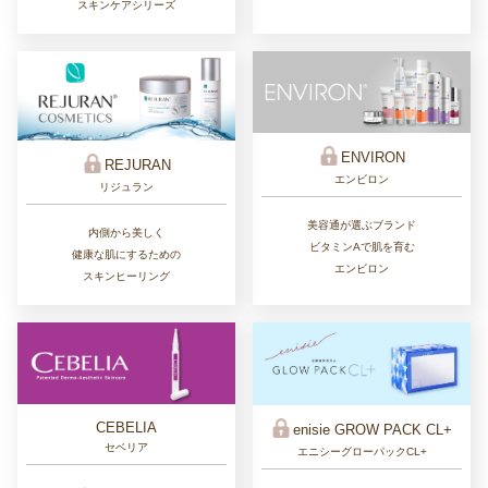
スキンケアシリーズ
ENVIRON
REJURAN
エンビロン
リジュラン
美容通が選ぶブランド
内側から美しく
ビタミンAで肌を育む
健康な肌にするための
エンビロン
スキンヒーリング
CEBELIA
enisie GROW PACK CL+
セベリア
エニシーグローパックCL+