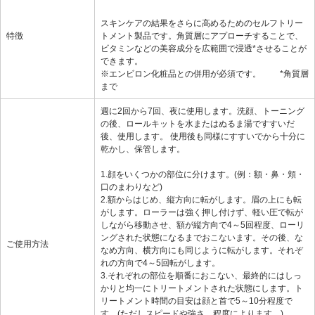
スキンケアの結果をさらに高めるためのセルフトリー
特徴
トメント製品です。角質層にアプローチすることで、
ビタミンなどの美容成分を広範囲で浸透*させることが
できます。
※エンビロン化粧品との併用が必須です。 *角質層
まで
週に2回から7回、夜に使用します。洗顔、トーニング
の後、ロールキットを水またはぬるま湯ですすいだ
後、使用します。 使用後も同様にすすいでから十分に
乾かし、保管します。
1.顔をいくつかの部位に分けます。(例：額・鼻・頬・
口のまわりなど)
2.額からはじめ、縦方向に転がします。眉の上にも転
がします。ローラーは強く押し付けず、軽い圧で転が
しながら移動させ、額が縦方向で4～5回程度、ローリ
ングされた状態になるまでおこないます。その後、な
ご使用方法
なめ方向、横方向にも同じように転がします。それぞ
れの方向で4～5回転がします。
3.それぞれの部位を順番におこない、最終的にはしっ
かりと均一にトリートメントされた状態にします。ト
リートメント時間の目安は顔と首で5～10分程度で
す。(ただしスピードや強さ、程度によります。)