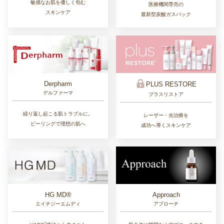
敏感なお肌を優しく包む
医療機関専売の
スキンケア
最新型炭酸ガスパック
Derpharm
PLUS RESTORE
デルファーマ
プラスリストア
繰り返し起こる肌トラブルに。
レーザー・光治療を
ピーリングで理想の肌へ
成功へ導くスキンケア
Approach
HG MD®
アプローチ
エイチジーエムディ
®︎