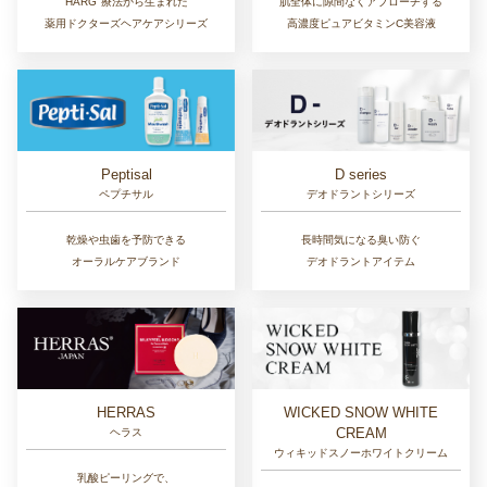
肌全体に隙間なくアプローチする
HARG
療法から生まれた
高濃度ピュアビタミンC美容液
薬用ドクターズヘアケアシリーズ
D series
Peptisal
デオドラントシリーズ
ペプチサル
長時間気になる臭い防ぐ
乾燥や虫歯を予防できる
デオドラントアイテム
オーラルケアブランド
HERRAS
WICKED SNOW WHITE
CREAM
ヘラス
ウィキッドスノーホワイトクリーム
乳酸ピーリングで、