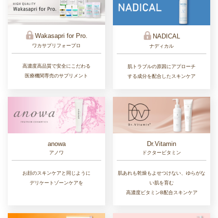
Wakasapri for Pro.
NADICAL
ワカサプリフォープロ
ナディカル
高濃度高品質で安全にこだわる
肌トラブルの原因にアプローチ
医療機関専売のサプリメント
する成分を配合したスキンケア
Dr.Vitamin
anowa
ドクタービタミン
アノワ
肌あれも乾燥もよせつけない、ゆらがな
お顔のスキンケアと同じように
い肌を育む
デリケートゾーンケアを
高濃度ビタミンB配合スキンケア