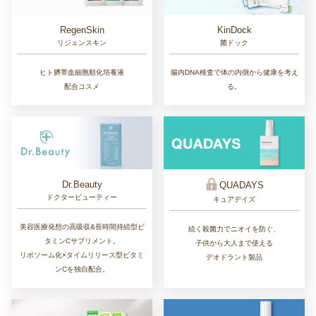
RegenSkin
KinDock
リジェンスキン
菌ドック
ヒト臍帯血細胞順化培養液
腸内DNA検査で体の内側から健康を考え
配合コスメ
る。
Dr.Beauty
QUADAYS
ドクタービューティー
キュアデイズ
美容医療発想の高吸収&長時間持続型ビ
続く殺菌力でニオイを防ぐ、
タミンCサプリメント。
子供から大人まで使える
リポソーム化×タイムリリース型ビタミ
デオドラント製品
ンCを独自配合。