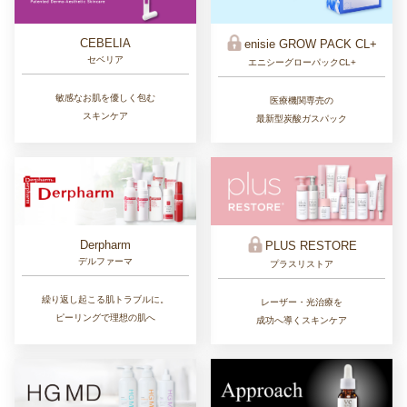
CEBELIA
enisie GROW PACK CL+
セベリア
エニシーグローパックCL+
敏感なお肌を優しく包む
医療機関専売の
スキンケア
最新型炭酸ガスパック
Derpharm
PLUS RESTORE
デルファーマ
プラスリストア
繰り返し起こる肌トラブルに。
レーザー・光治療を
ピーリングで理想の肌へ
成功へ導くスキンケア