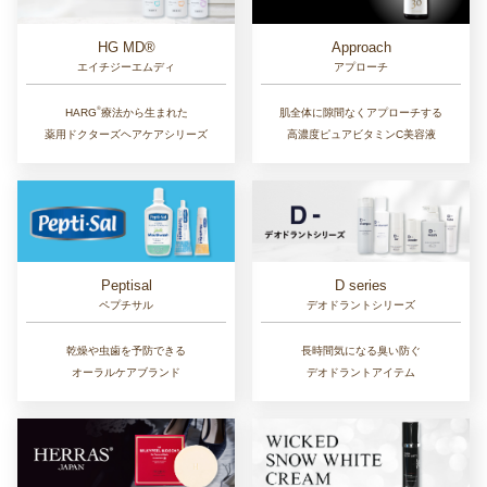
Approach
HG MD®
アプローチ
エイチジーエムディ
®︎
肌全体に隙間なくアプローチする
HARG
療法から生まれた
高濃度ピュアビタミンC美容液
薬用ドクターズヘアケアシリーズ
D series
Peptisal
デオドラントシリーズ
ペプチサル
長時間気になる臭い防ぐ
乾燥や虫歯を予防できる
デオドラントアイテム
オーラルケアブランド