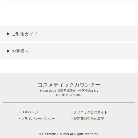
▶︎ ご利用ガイド
ご利用ガイド
決済／配送／送料について
取り扱い商品一覧
顧客情報の取扱について
特定商取引法の表記
▶︎ お客様へ
新規会員登録
MYページ
買い物カゴ
よくあるご質問
メールが届かないお客様へ
お問い合わせ
コスメティックカウンター
〒810-0003 福岡県福岡市中央区春吉3-5-7
TEL.0120-971-960
‣ TOPページ
‣ クリニック公式サイト
‣ プライバシーポリシー
‣ 特定商取引法の表記
© Cosmetic Counter All Rights reserved.