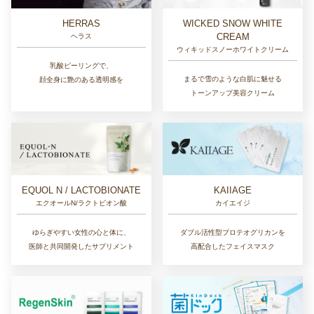
HERRAS
WICKED SNOW WHITE
CREAM
ヘラス
ウィキッドスノーホワイトクリーム
乳酸ピーリングで、
まるで雪のような白肌に魅せる
顔全身に艶のある透明感を
トーンアップ美容クリーム
EQUOL N / LACTOBIONATE
KAIIAGE
エクオールN/ラクトビオン酸
カイエイジ
ゆらぎやすい女性の心と体に、
ダブル活性型プロテオグリカンを
医師と共同開発したサプリメント
高配合したフェイスマスク