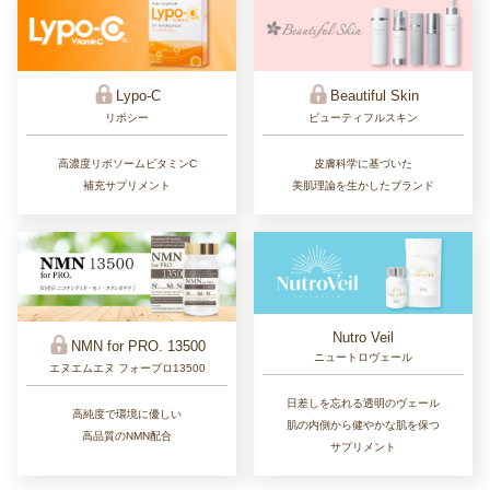
Lypo-C
Beautiful Skin
リポシー
ビューティフルスキン
高濃度リポソームビタミンC
皮膚科学に基づいた
補充サプリメント
美肌理論を生かしたブランド
Nutro Veil
NMN for PRO. 13500
ニュートロヴェール
エヌエムエヌ フォープロ13500
日差しを忘れる透明のヴェール
高純度で環境に優しい
肌の内側から健やかな肌を保つ
高品質のNMN配合
サプリメント