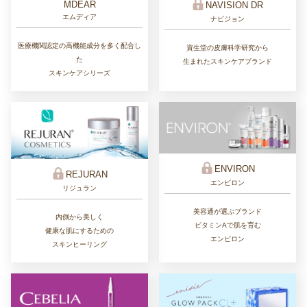
MDEAR
NAVISION DR
エムディア
ナビジョン
医療機関認定の高機能成分を多く配合し
資生堂の皮膚科学研究から
た
生まれたスキンケアブランド
スキンケアシリーズ
ENVIRON
REJURAN
エンビロン
リジュラン
美容通が選ぶブランド
内側から美しく
ビタミンAで肌を育む
健康な肌にするための
エンビロン
スキンヒーリング