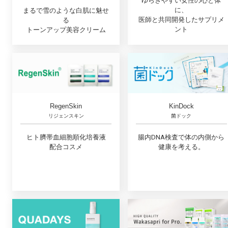
ゆらぎやすい女性の心と体
に、
まるで雪のような白肌に魅せ
医師と共同開発したサプリメ
る
ント
トーンアップ美容クリーム
RegenSkin
KinDock
リジェンスキン
菌ドック
ヒト臍帯血細胞順化培養液
腸内DNA検査で体の内側から
配合コスメ
健康を考える。