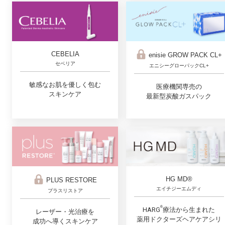
CEBELIA
enisie GROW PACK CL+
セベリア
エニシーグローパックCL+
敏感なお肌を優しく包む
医療機関専売の
スキンケア
最新型炭酸ガスパック
HG MD®
PLUS RESTORE
エイチジーエムディ
プラスリストア
®︎
HARG
療法から生まれた
レーザー・光治療を
薬用ドクターズヘアケアシリ
成功へ導くスキンケア