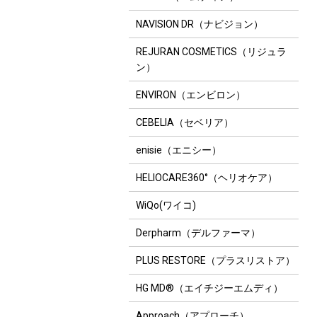
2
3
4
NAVISION DR（ナビジョン）
REJURAN COSMETICS（リジュラ
ン）
ENVIRON（エンビロン）
CEBELIA（セベリア）
KIN (ガウディスキ
enisie（エニシー）
ZOSKIN HEALTH（ゼオス
enisie（エニシー）
エニシーグローパックCL+
キンヘルス）
イブ 30g
ハイドレーティングクレ
HELIOCARE360°（ヘリオケア）
ンザー
200mL
WiQo(ワイコ)
Derpharm（デルファーマ）
PLUS RESTORE（プラスリストア）
HG MD®（エイチジーエムディ）
Approach（アプローチ）