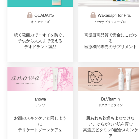
QUADAYS
Wakasapri for Pro.
キュアデイズ
ワカサプリフォープロ
続く殺菌力でニオイを防ぐ、
高濃度高品質で安全にこだわ
子供から大人まで使える
る
デオドラント製品
医療機関専売のサプリメント
Dr.Vitamin
anowa
ドクタービタミン
アノワ
肌あれも乾燥もよせつけな
お顔のスキンケアと同じよう
い、ゆらがない肌を育む
に
高濃度ビタミンB配合スキンケ
デリケートゾーンケアを
ア