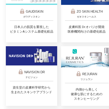
ZO SKIN HEALTH
GAUDISKIN
ゼオスキンヘルス
ガウディスキン
皮膚科医 Dr.オバジが開発
日本人の肌質を重視した
医療機関向けの基礎化粧品
ビタミンAシステム基礎化粧品
NAVISION DR
REJURAN
ナビジョン
リジュラン
資生堂の皮膚科学研究から
内側から美しく
生まれたスキンケアブランド
健康な肌にするための
スキンヒーリング