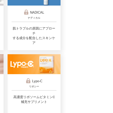
NADICAL
ナディカル
肌トラブルの原因にアプロー
チ
する成分を配合したスキンケ
ア
Lypo-C
リポシー
高濃度リポソームビタミンC
補充サプリメント