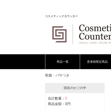
コスメティックカウンター
商品一覧
患者様限定商品
乾燥・パサつき
現在のかごの中
合計数量：
0
商品金額：
0円