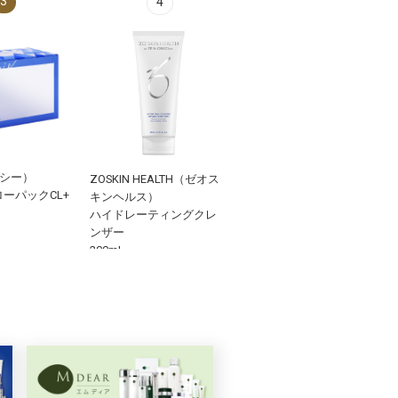
3
1
4
エニシー）
GAUDISKIN (ガウディスキ
ZOSKIN HEALTH（ゼオス
ーパックCL+
ン)
キンヘルス）
インナーモイストTAロー
ハイドレーティングクレ
ション 180mL
ンザー
200mL