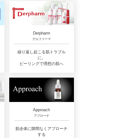
Derpharm
デルファーマ
繰り返し起こる肌トラブル
に。
ピーリングで理想の肌へ
Approach
アプローチ
肌全体に隙間なくアプローチ
する