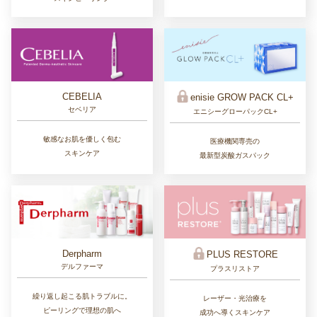
CEBELIA
enisie GROW PACK CL+
セベリア
エニシーグローパックCL+
敏感なお肌を優しく包む
医療機関専売の
スキンケア
最新型炭酸ガスパック
Derpharm
PLUS RESTORE
デルファーマ
プラスリストア
繰り返し起こる肌トラブルに。
レーザー・光治療を
ピーリングで理想の肌へ
成功へ導くスキンケア