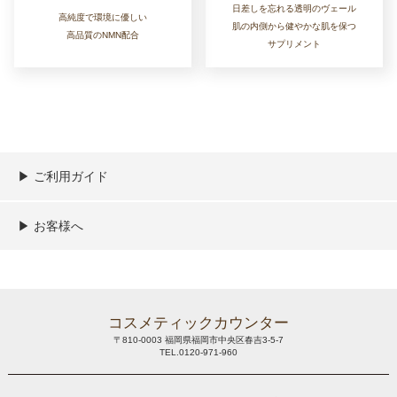
日差しを忘れる透明のヴェール
高純度で環境に優しい
肌の内側から健やかな肌を保つ
高品質のNMN配合
サプリメント
▶︎ ご利用ガイド
ご利用ガイド
決済／配送／送料について
取り扱い商品一覧
顧客情報の取扱について
特定商取引法の表記
▶︎ お客様へ
新規会員登録
MYページ
買い物カゴ
よくあるご質問
メールが届かないお客様へ
お問い合わせ
コスメティックカウンター
〒810-0003 福岡県福岡市中央区春吉3-5-7
TEL.0120-971-960