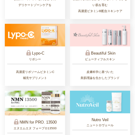
い肌を育む
デリケートゾーンケアを
高濃度ビタミンB配合スキンケア
Lypo-C
Beautiful Skin
リポシー
ビューティフルスキン
高濃度リポソームビタミンC
皮膚科学に基づいた
補充サプリメント
美肌理論を生かしたブランド
Nutro Veil
NMN for PRO. 13500
ニュートロヴェール
エヌエムエヌ フォープロ13500