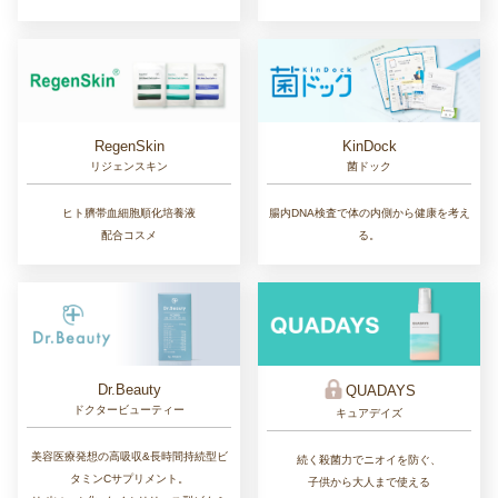
RegenSkin
KinDock
リジェンスキン
菌ドック
ヒト臍帯血細胞順化培養液
腸内DNA検査で体の内側から健康を考え
配合コスメ
る。
Dr.Beauty
QUADAYS
ドクタービューティー
キュアデイズ
美容医療発想の高吸収&長時間持続型ビ
続く殺菌力でニオイを防ぐ、
タミンCサプリメント。
子供から大人まで使える