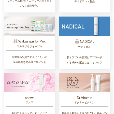
リポソーム化×タイムリリース型ビタミ
デオドラント製品
ンCを独自配合。
Wakasapri for Pro.
NADICAL
ワカサプリフォープロ
ナディカル
高濃度高品質で安全にこだわる
肌トラブルの原因にアプローチ
医療機関専売のサプリメント
する成分を配合したスキンケア
Dr.Vitamin
anowa
ドクタービタミン
アノワ
肌あれも乾燥もよせつけない、ゆらがな
お顔のスキンケアと同じように