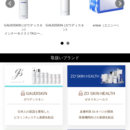
GAUDISKIN (ガウディスキ
GAUDISKIN (ガウディスキ
enisie（エニシー）
キ
Z
ン)
ン)
インナーモイストTAロー...
ザ
取扱いブランド
ZO SKIN HEALTH
GAUDISKIN
ゼオスキンヘルス
ガウディスキン
皮膚科医 Dr.オバジが開発
日本人の肌質を重視した
医療機関向けの基礎化粧品
ビタミンAシステム基礎化粧品