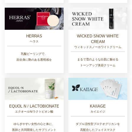
HERRAS
WICKED SNOW WHITE
CREAM
ヘラス
ウィキッドスノーホワイトクリーム
乳酸ピーリングで、
まるで雪のような白肌に魅せる
顔全身に艶のある透明感を
トーンアップ美容クリーム
EQUOL N / LACTOBIONATE
KAIIAGE
エクオールN/ラクトビオン酸
カイエイジ
ゆらぎやすい女性の心と体に、
ダブル活性型プロテオグリカンを
医師と共同開発したサプリメント
高配合したフェイスマスク