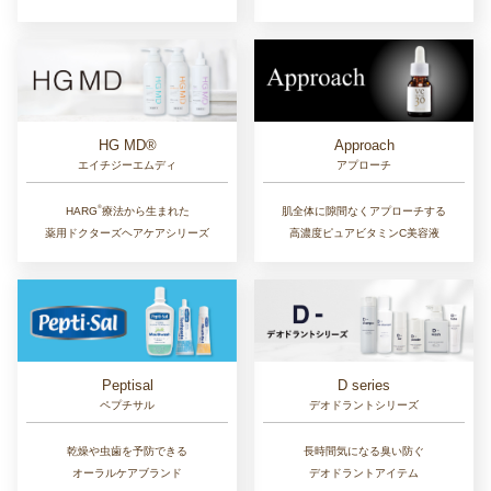
Approach
HG MD®
アプローチ
エイチジーエムディ
®︎
肌全体に隙間なくアプローチする
HARG
療法から生まれた
高濃度ピュアビタミンC美容液
薬用ドクターズヘアケアシリーズ
D series
Peptisal
デオドラントシリーズ
ペプチサル
長時間気になる臭い防ぐ
乾燥や虫歯を予防できる
デオドラントアイテム
オーラルケアブランド