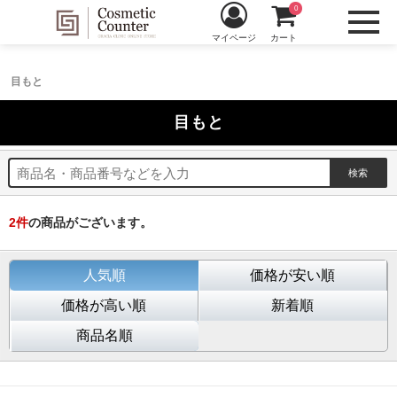
0
マイページ
カート
目もと
目もと
2
件
の商品がございます。
人気順
価格が安い順
価格が高い順
新着順
商品名順