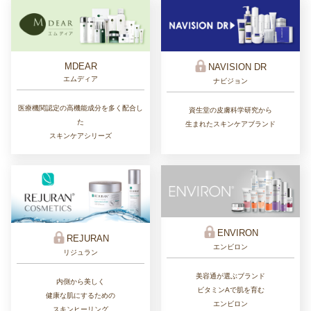
MDEAR
NAVISION DR
エムディア
ナビジョン
医療機関認定の高機能成分を多く配合し
資生堂の皮膚科学研究から
た
生まれたスキンケアブランド
スキンケアシリーズ
ENVIRON
REJURAN
エンビロン
リジュラン
美容通が選ぶブランド
内側から美しく
ビタミンAで肌を育む
健康な肌にするための
エンビロン
スキンヒーリング