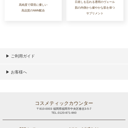
日差しを忘れる透明のヴェール
高純度で環境に優しい
肌の内側から健やかな肌を保つ
高品質のNMN配合
サプリメント
▶︎ ご利用ガイド
ご利用ガイド
決済／配送／送料について
取り扱い商品一覧
顧客情報の取扱について
特定商取引法の表記
▶︎ お客様へ
新規会員登録
MYページ
買い物カゴ
よくあるご質問
メールが届かないお客様へ
お問い合わせ
コスメティックカウンター
〒810-0003 福岡県福岡市中央区春吉3-5-7
TEL.0120-971-960