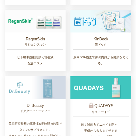
RegenSkin
KinDock
リジェンスキン
菌ドック
ヒト臍帯血細胞順化培養液
腸内DNA検査で体の内側から健康を考え
配合コスメ
る。
Dr.Beauty
QUADAYS
ドクタービューティー
キュアデイズ
美容医療発想の高吸収&長時間持続型ビ
続く殺菌力でニオイを防ぐ、
タミンCサプリメント。
子供から大人まで使える
リポソーム化×タイムリリース型ビタミ