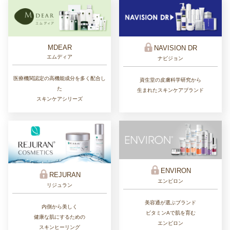
MDEAR
NAVISION DR
エムディア
ナビジョン
医療機関認定の高機能成分を多く配合し
資生堂の皮膚科学研究から
た
生まれたスキンケアブランド
スキンケアシリーズ
ENVIRON
REJURAN
エンビロン
リジュラン
美容通が選ぶブランド
内側から美しく
ビタミンAで肌を育む
健康な肌にするための
エンビロン
スキンヒーリング