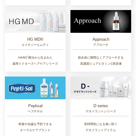
Approach
HG MD®
アプローチ
エイチジーエムディ
®︎
肌全体に隙間なくアプローチする
HARG
療法から生まれた
高濃度ピュアビタミンC美容液
薬用ドクターズヘアケアシリーズ
D series
Peptisal
デオドラントシリーズ
ペプチサル
長時間気になる臭い防ぐ
乾燥や虫歯を予防できる
デオドラントアイテム
オーラルケアブランド