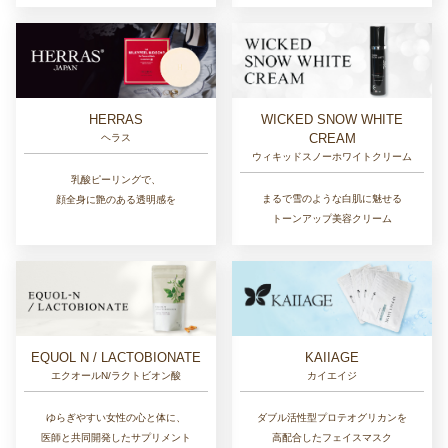
HERRAS
WICKED SNOW WHITE
CREAM
ヘラス
ウィキッドスノーホワイトクリーム
乳酸ピーリングで、
まるで雪のような白肌に魅せる
顔全身に艶のある透明感を
トーンアップ美容クリーム
EQUOL N / LACTOBIONATE
KAIIAGE
エクオールN/ラクトビオン酸
カイエイジ
ゆらぎやすい女性の心と体に、
ダブル活性型プロテオグリカンを
医師と共同開発したサプリメント
高配合したフェイスマスク