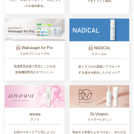
デオドラント製品
ンCを独自配合。
Wakasapri for Pro.
NADICAL
ワカサプリフォープロ
ナディカル
高濃度高品質で安全にこだわる
肌トラブルの原因にアプローチ
医療機関専売のサプリメント
する成分を配合したスキンケア
Dr.Vitamin
anowa
ドクタービタミン
アノワ
肌あれも乾燥もよせつけない、ゆらがな
お顔のスキンケアと同じように