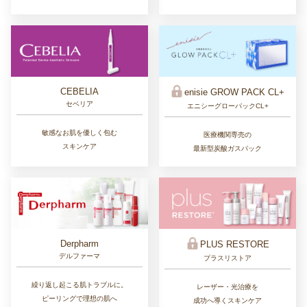
CEBELIA
enisie GROW PACK CL+
セベリア
エニシーグローパックCL+
敏感なお肌を優しく包む
医療機関専売の
スキンケア
最新型炭酸ガスパック
Derpharm
PLUS RESTORE
デルファーマ
プラスリストア
繰り返し起こる肌トラブルに。
レーザー・光治療を
ピーリングで理想の肌へ
成功へ導くスキンケア