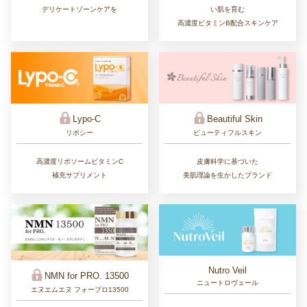
い肌を育む
デリケートゾーンケアを
高濃度ビタミンB配合スキンケア
Lypo-C
Beautiful Skin
リポシー
ビューティフルスキン
高濃度リポソームビタミンC
皮膚科学に基づいた
補充サプリメント
美肌理論を生かしたブランド
Nutro Veil
NMN for PRO. 13500
ニュートロヴェール
エヌエムエヌ フォープロ13500