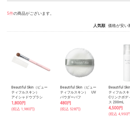
5件
の商品がございます。
人気順
価格が安い
Beautiful Skin（ビュー
Beautiful Skin（ビュー
Beautiful 
ティフルスキン）
ティフルスキン） UV
ティフルスキ
アイシャドウブラシ
パウダーパフ
Cリンクボデ
ス 200mL
1,800
円
480
円
4,500
円
(税込
1,980
円)
(税込
528
円)
(税込
4,950
円