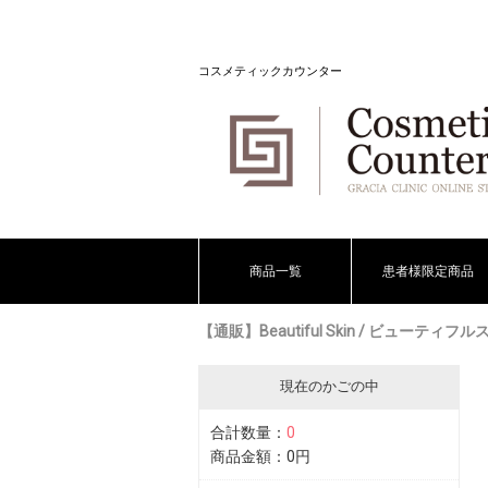
コスメティックカウンター
商品一覧
患者様限定商品
【通販】Beautiful Skin / ビューティフ
現在のかごの中
合計数量：
0
商品金額：
0円