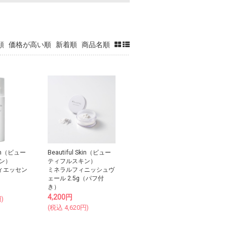
順
価格が高い順
新着順
商品名順
Skin（ビュー
Beautiful Skin（ビュー
ン）
ティフルスキン）
ィエッセン
ミネラルフィニッシュヴ
ェール 2.5g（パフ付
き）
4,200
円
)
(税込
4,620
円)