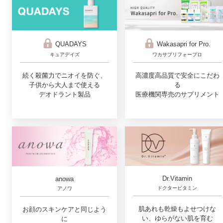
QUADAYS
Wakasapri for Pro.
キュアデイズ
ワカサプリフォープロ
続く殺菌力でニオイを防ぐ、
高濃度高品質で安全にこだわ
子供から大人まで使える
る
デオドラント製品
医療機関専売のサプリメント
Dr.Vitamin
anowa
ドクタービタミン
アノワ
肌あれも乾燥もよせつけな
お顔のスキンケアと同じよう
い、ゆらがない肌を育む
に