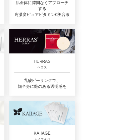
肌全体に隙間なくアプローチ
する
高濃度ピュアビタミンC美容液
HERRAS
ヘラス
乳酸ピーリングで、
顔全身に艶のある透明感を
KAIIAGE
カイエイジ