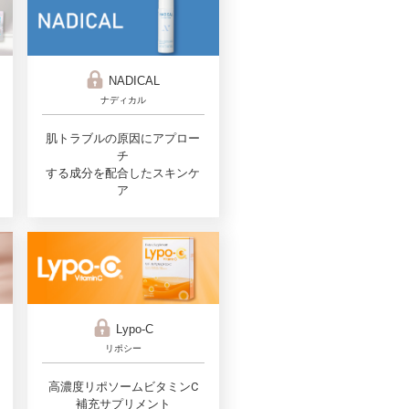
NADICAL
ナディカル
肌トラブルの原因にアプロー
チ
する成分を配合したスキンケ
ア
Lypo-C
リポシー
高濃度リポソームビタミンC
補充サプリメント