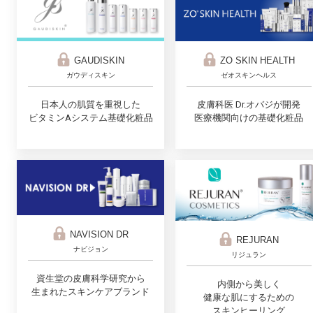
ZO SKIN HEALTH
GAUDISKIN
ゼオスキンヘルス
ガウディスキン
皮膚科医 Dr.オバジが開発
日本人の肌質を重視した
医療機関向けの基礎化粧品
ビタミンAシステム基礎化粧品
NAVISION DR
REJURAN
ナビジョン
リジュラン
資生堂の皮膚科学研究から
内側から美しく
生まれたスキンケアブランド
健康な肌にするための
スキンヒーリング