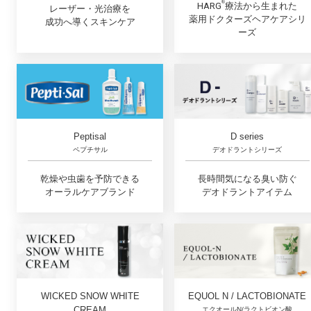
®︎
HARG
療法から生まれた
レーザー・光治療を
薬用ドクターズヘアケアシリ
成功へ導くスキンケア
ーズ
D series
Peptisal
デオドラントシリーズ
ペプチサル
長時間気になる臭い防ぐ
乾燥や虫歯を予防できる
デオドラントアイテム
オーラルケアブランド
EQUOL N / LACTOBIONATE
WICKED SNOW WHITE
CREAM
エクオールN/ラクトビオン酸