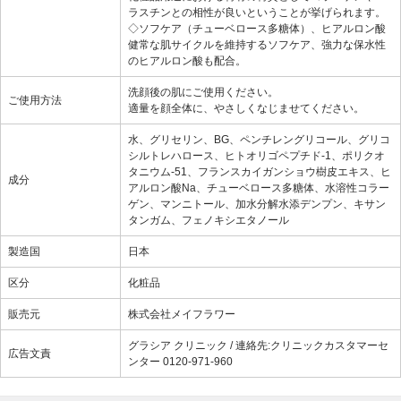
ラスチンとの相性が良いということが挙げられます。
◇ソフケア（チューベロース多糖体）、ヒアルロン酸
健常な肌サイクルを維持するソフケア、強力な保水性
のヒアルロン酸も配合。
洗顔後の肌にご使用ください。
ご使用方法
適量を顔全体に、やさしくなじませてください。
水、グリセリン、BG、ペンチレングリコール、グリコ
シルトレハロース、ヒトオリゴペプチド-1、ポリクオ
タニウム-51、フランスカイガンショウ樹皮エキス、ヒ
成分
アルロン酸Na、チューベロース多糖体、水溶性コラー
ゲン、マンニトール、加水分解水添デンプン、キサン
タンガム、フェノキシエタノール
製造国
日本
区分
化粧品
販売元
株式会社メイフラワー
グラシア クリニック / 連絡先:クリニックカスタマーセ
広告文責
ンター 0120-971-960