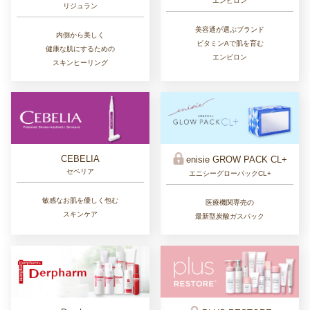
エンビロン
リジュラン
美容通が選ぶブランド
内側から美しく
ビタミンAで肌を育む
健康な肌にするための
エンビロン
スキンヒーリング
CEBELIA
enisie GROW PACK CL+
セベリア
エニシーグローパックCL+
敏感なお肌を優しく包む
医療機関専売の
スキンケア
最新型炭酸ガスパック