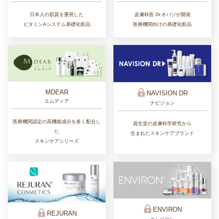
皮膚科医 Dr.オバジが開発
日本人の肌質を重視した
医療機関向けの基礎化粧品
ビタミンAシステム基礎化粧品
MDEAR
NAVISION DR
エムディア
ナビジョン
医療機関認定の高機能成分を多く配合し
資生堂の皮膚科学研究から
た
生まれたスキンケアブランド
スキンケアシリーズ
ENVIRON
REJURAN