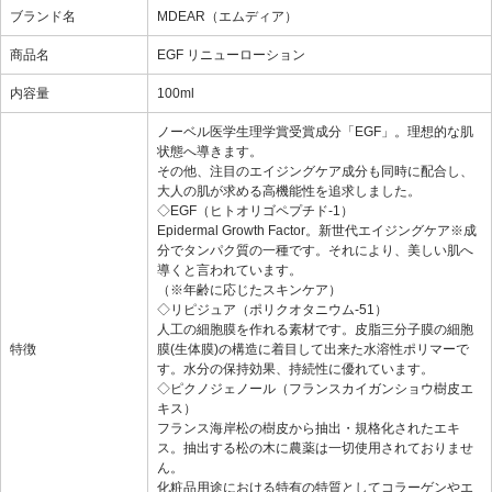
ブランド名
MDEAR（エムディア）
商品名
EGF リニューローション
内容量
100ml
ノーベル医学生理学賞受賞成分「EGF」。理想的な肌
状態へ導きます。
その他、注目のエイジングケア成分も同時に配合し、
大人の肌が求める高機能性を追求しました。
◇EGF（ヒトオリゴペプチド-1）
Epidermal Growth Factor。新世代エイジングケア※成
分でタンパク質の一種です。それにより、美しい肌へ
導くと言われています。
（※年齢に応じたスキンケア）
◇リピジュア（ポリクオタニウム-51）
人工の細胞膜を作れる素材です。皮脂三分子膜の細胞
特徴
膜(生体膜)の構造に着目して出来た水溶性ポリマーで
す。水分の保持効果、持続性に優れています。
◇ピクノジェノール（フランスカイガンショウ樹皮エ
キス）
フランス海岸松の樹皮から抽出・規格化されたエキ
ス。抽出する松の木に農薬は一切使用されておりませ
ん。
化粧品用途における特有の特質としてコラーゲンやエ