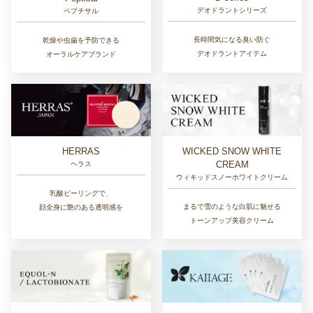
デオドラントシリーズ
ペプチサル
長時間気になる臭い防ぐ
乾燥や虫歯を予防できる
デオドラントアイテム
オーラルケアブランド
HERRAS
WICKED SNOW WHITE
CREAM
ヘラス
ウィキッドスノーホワイトクリーム
乳酸ピーリングで、
まるで雪のような白肌に魅せる
顔全身に艶のある透明感を
トーンアップ美容クリーム