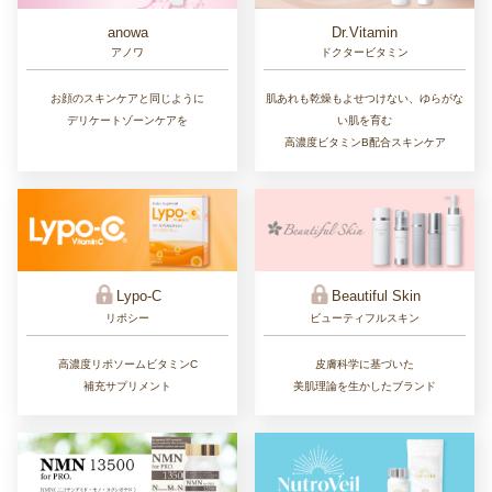
Dr.Vitamin
anowa
ドクタービタミン
アノワ
肌あれも乾燥もよせつけない、ゆらがな
お顔のスキンケアと同じように
い肌を育む
デリケートゾーンケアを
高濃度ビタミンB配合スキンケア
Lypo-C
Beautiful Skin
リポシー
ビューティフルスキン
高濃度リポソームビタミンC
皮膚科学に基づいた
補充サプリメント
美肌理論を生かしたブランド