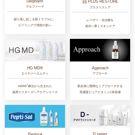
Derpharm
PLUS RESTORE
デルファーマ
プラスリストア
繰り返し起こる肌トラブルに。
レーザー・光治療を
ピーリングで理想の肌へ
成功へ導くスキンケア
Approach
HG MD®
アプローチ
エイチジーエムディ
®︎
肌全体に隙間なくアプローチする
HARG
療法から生まれた
高濃度ピュアビタミンC美容液
薬用ドクターズヘアケアシリーズ
D series
Peptisal