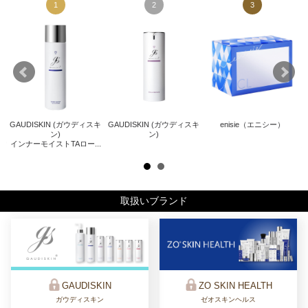
1
2
3
GAUDISKIN (ガウディスキ
GAUDISKIN (ガウディスキ
enisie（エニシー）
キ
Z
ン)
ン)
インナーモイストTAロー...
ザ
取扱いブランド
ZO SKIN HEALTH
GAUDISKIN
ゼオスキンヘルス
ガウディスキン