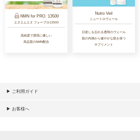
Nutro Veil
NMN for PRO. 13500
ニュートロヴェール
エヌエムエヌ フォープロ13500
日差しを忘れる透明のヴェール
高純度で環境に優しい
肌の内側から健やかな肌を保つ
高品質のNMN配合
サプリメント
▶︎ ご利用ガイド
ご利用ガイド
決済／配送／送料について
取り扱い商品一覧
顧客情報の取扱について
特定商取引法の表記
▶︎ お客様へ
新規会員登録
MYページ
買い物カゴ
よくあるご質問
メールが届かないお客様へ
お問い合わせ