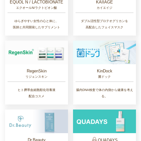
EQUOL N / LACTOBIONATE
KAIIAGE
エクオールN/ラクトビオン酸
カイエイジ
ゆらぎやすい女性の心と体に、
ダブル活性型プロテオグリカンを
医師と共同開発したサプリメント
高配合したフェイスマスク
RegenSkin
KinDock
リジェンスキン
菌ドック
ヒト臍帯血細胞順化培養液
腸内DNA検査で体の内側から健康を考え
配合コスメ
る。
Dr.Beauty
QUADAYS