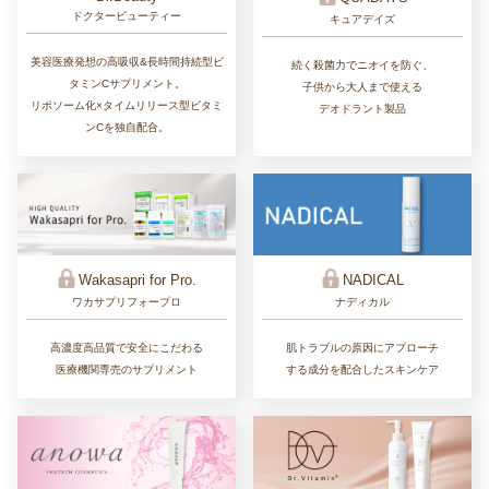
ドクタービューティー
キュアデイズ
美容医療発想の高吸収&長時間持続型ビ
続く殺菌力でニオイを防ぐ、
タミンCサプリメント。
子供から大人まで使える
リポソーム化×タイムリリース型ビタミ
デオドラント製品
ンCを独自配合。
Wakasapri for Pro.
NADICAL
ワカサプリフォープロ
ナディカル
高濃度高品質で安全にこだわる
肌トラブルの原因にアプローチ
医療機関専売のサプリメント
する成分を配合したスキンケア