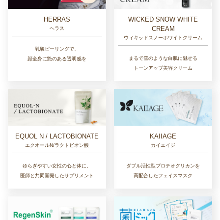
HERRAS
WICKED SNOW WHITE
CREAM
ヘラス
ウィキッドスノーホワイトクリーム
乳酸ピーリングで、
まるで雪のような白肌に魅せる
顔全身に艶のある透明感を
トーンアップ美容クリーム
EQUOL N / LACTOBIONATE
KAIIAGE
エクオールN/ラクトビオン酸
カイエイジ
ゆらぎやすい女性の心と体に、
ダブル活性型プロテオグリカンを
医師と共同開発したサプリメント
高配合したフェイスマスク