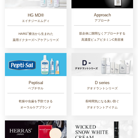
Approach
HG MD®
アプローチ
エイチジーエムディ
®︎
肌全体に隙間なくアプローチする
HARG
療法から生まれた
高濃度ピュアビタミンC美容液
薬用ドクターズヘアケアシリーズ
D series
Peptisal
デオドラントシリーズ
ペプチサル
長時間気になる臭い防ぐ
乾燥や虫歯を予防できる
デオドラントアイテム
オーラルケアブランド