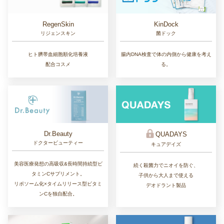
RegenSkin
KinDock
リジェンスキン
菌ドック
ヒト臍帯血細胞順化培養液
腸内DNA検査で体の内側から健康を考え
配合コスメ
る。
Dr.Beauty
QUADAYS
ドクタービューティー
キュアデイズ
美容医療発想の高吸収&長時間持続型ビ
続く殺菌力でニオイを防ぐ、
タミンCサプリメント。
子供から大人まで使える
リポソーム化×タイムリリース型ビタミ
デオドラント製品
ンCを独自配合。