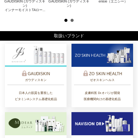
GAUDISKIN (ガウディスキ
GAUDISKIN (ガウディスキ
enisie（エニシー）
キ
Z
ン)
ン)
インナーモイストTAロー...
ザ
取扱いブランド
ZO SKIN HEALTH
GAUDISKIN
ゼオスキンヘルス
ガウディスキン
皮膚科医 Dr.オバジが開発
日本人の肌質を重視した
医療機関向けの基礎化粧品
ビタミンAシステム基礎化粧品