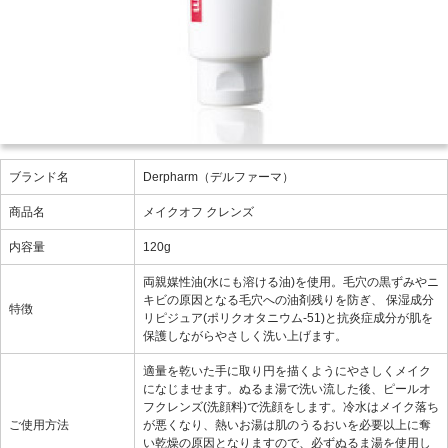
ブランド名
Derpharm（デルファーマ）
商品名
メイクオフ クレンズ
内容量
120g
両親媒性油(水にも溶ける油)を使用。毛穴の黒ずみやニ
キビの原因となる毛穴への油剤残りを防ぎ、 保湿成分
特徴
リピジュア(ポリクオタニウム-51)と抗炎症成分が肌を
保護しながらやさしく洗い上げます。
適量を乾いた手に取り円を描くようにやさしくメイク
になじませます。ぬるま湯で洗い流した後、ピールオ
フクレンズ(洗顔料)で洗顔をします。冷水はメイク落ち
ご使用方法
が悪くなり、熱いお湯は肌のうるおいを必要以上に奪
い乾燥の原因となりますので、必ずぬるま湯を使用し