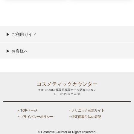
▶︎ ご利用ガイド
ご利用ガイド
決済／配送／送料について
取り扱い商品一覧
顧客情報の取扱について
特定商取引法の表記
▶︎ お客様へ
新規会員登録
MYページ
買い物カゴ
よくあるご質問
メールが届かないお客様へ
お問い合わせ
コスメティックカウンター
〒810-0003 福岡県福岡市中央区春吉3-5-7
TEL.0120-971-960
‣ TOPページ
‣ クリニック公式サイト
‣ プライバシーポリシー
‣ 特定商取引法の表記
© Cosmetic Counter All Rights reserved.