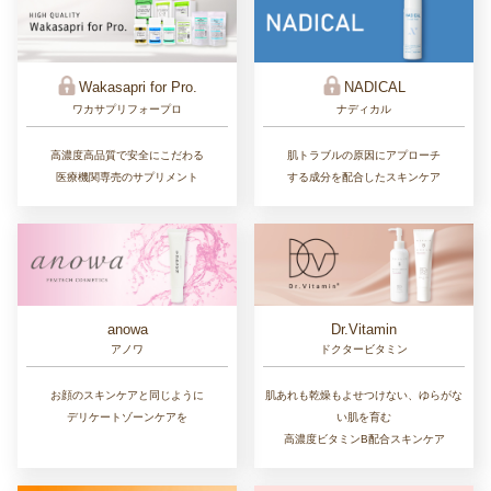
Wakasapri for Pro.
NADICAL
ワカサプリフォープロ
ナディカル
高濃度高品質で安全にこだわる
肌トラブルの原因にアプローチ
医療機関専売のサプリメント
する成分を配合したスキンケア
Dr.Vitamin
anowa
ドクタービタミン
アノワ
肌あれも乾燥もよせつけない、ゆらがな
お顔のスキンケアと同じように
い肌を育む
デリケートゾーンケアを
高濃度ビタミンB配合スキンケア