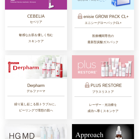
CEBELIA
enisie GROW PACK CL+
セベリア
エニシーグローパックCL+
敏感なお肌を優しく包む
医療機関専売の
スキンケア
最新型炭酸ガスパック
Derpharm
PLUS RESTORE
デルファーマ
プラスリストア
繰り返し起こる肌トラブルに。
レーザー・光治療を
ピーリングで理想の肌へ
成功へ導くスキンケア