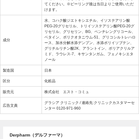
てください。※ピーリング後は当日よりご使用いただ
けます。
水、コハク酸ジエトキシエチル、イソステアリン酸
PEG-20グリセリル、トリイソステアリン酸PEG-20グ
リセリル、グリセリン、BG、ペンチレングリコール、
ベタイン、ポリクオタニウム-51、グリコシルトレハロ
成分
ース、加水分解水添デンプン、水添ポリイソブテン、
グリチルリチン酸2K、アラントイン、ポリアクリルア
ミド、ラウレス-7、キサンタンガム、フェノキシエタ
ノール
製造国
日本
区分
化粧品
販売元
株式会社 エスト・コミュ
グラシア クリニック / 連絡先:クリニックカスタマーセ
広告文責
ンター 0120-971-960
Derpharm（デルファーマ）