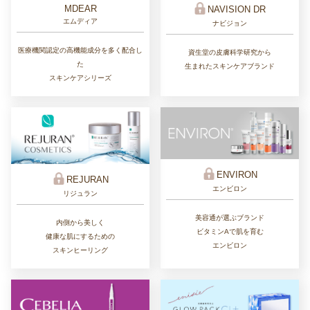
MDEAR
NAVISION DR
エムディア
ナビジョン
医療機関認定の高機能成分を多く配合し
資生堂の皮膚科学研究から
た
生まれたスキンケアブランド
スキンケアシリーズ
ENVIRON
REJURAN
エンビロン
リジュラン
美容通が選ぶブランド
内側から美しく
ビタミンAで肌を育む
健康な肌にするための
エンビロン
スキンヒーリング