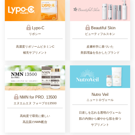
Lypo-C
Beautiful Skin
リポシー
ビューティフルスキン
高濃度リポソームビタミンC
皮膚科学に基づいた
補充サプリメント
美肌理論を生かしたブランド
Nutro Veil
NMN for PRO. 13500
ニュートロヴェール
エヌエムエヌ フォープロ13500
日差しを忘れる透明のヴェール
高純度で環境に優しい
肌の内側から健やかな肌を保つ
高品質のNMN配合
サプリメント