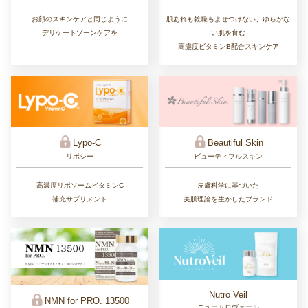
肌あれも乾燥もよせつけない、ゆらがな
お顔のスキンケアと同じように
い肌を育む
デリケートゾーンケアを
高濃度ビタミンB配合スキンケア
Lypo-C
Beautiful Skin
リポシー
ビューティフルスキン
高濃度リポソームビタミンC
皮膚科学に基づいた
補充サプリメント
美肌理論を生かしたブランド
Nutro Veil
NMN for PRO. 13500
ニュートロヴェール