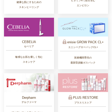
ビタミンAで肌を育む
健康な肌にするための
エンビロン
スキンヒーリング
CEBELIA
enisie GROW PACK CL+
セベリア
エニシーグローパックCL+
敏感なお肌を優しく包む
医療機関専売の
スキンケア
最新型炭酸ガスパック
Derpharm
PLUS RESTORE
デルファーマ
プラスリストア