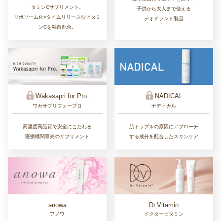
タミンCサプリメント。
子供から大人まで使える
リポソーム化×タイムリリース型ビタミ
デオドラント製品
ンCを独自配合。
Wakasapri for Pro.
NADICAL
ワカサプリフォープロ
ナディカル
高濃度高品質で安全にこだわる
肌トラブルの原因にアプローチ
医療機関専売のサプリメント
する成分を配合したスキンケア
Dr.Vitamin
anowa
ドクタービタミン
アノワ