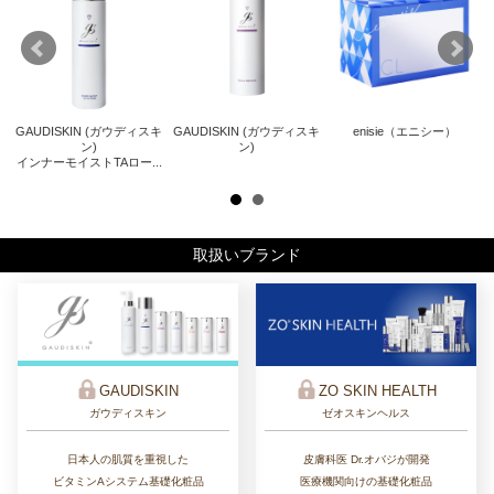
GAUDISKIN (ガウディスキ
GAUDISKIN (ガウディスキ
enisie（エニシー）
キ
Z
ン)
ン)
インナーモイストTAロー...
ザ
取扱いブランド
ZO SKIN HEALTH
GAUDISKIN
ゼオスキンヘルス
ガウディスキン
皮膚科医 Dr.オバジが開発
日本人の肌質を重視した
医療機関向けの基礎化粧品
ビタミンAシステム基礎化粧品