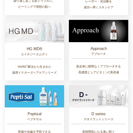
繰り返し起こる肌トラブルに。
レーザー・光治療を
ピーリングで理想の肌へ
成功へ導くスキンケア
Approach
HG MD®
アプローチ
エイチジーエムディ
®︎
肌全体に隙間なくアプローチする
HARG
療法から生まれた
高濃度ピュアビタミンC美容液
薬用ドクターズヘアケアシリーズ
D series
Peptisal
デオドラントシリーズ
ペプチサル
長時間気になる臭い防ぐ
乾燥や虫歯を予防できる