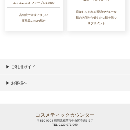
エヌエムエヌ フォープロ13500
日差しを忘れる透明のヴェール
高純度で環境に優しい
肌の内側から健やかな肌を保つ
高品質のNMN配合
サプリメント
▶︎ ご利用ガイド
ご利用ガイド
決済／配送／送料について
取り扱い商品一覧
顧客情報の取扱について
特定商取引法の表記
▶︎ お客様へ
新規会員登録
MYページ
買い物カゴ
よくあるご質問
メールが届かないお客様へ
お問い合わせ
コスメティックカウンター
〒810-0003 福岡県福岡市中央区春吉3-5-7
TEL.0120-971-960