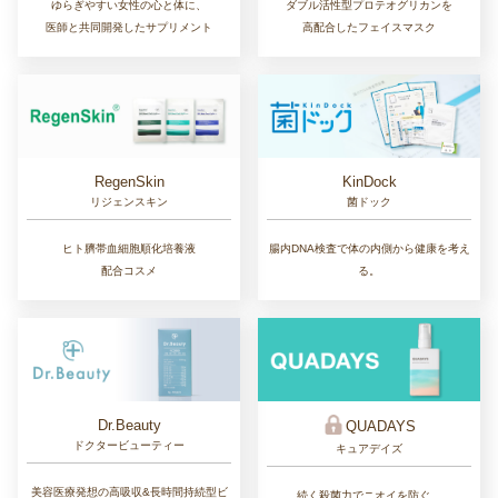
ゆらぎやすい女性の心と体に、
ダブル活性型プロテオグリカンを
医師と共同開発したサプリメント
高配合したフェイスマスク
RegenSkin
KinDock
リジェンスキン
菌ドック
ヒト臍帯血細胞順化培養液
腸内DNA検査で体の内側から健康を考え
配合コスメ
る。
Dr.Beauty
QUADAYS
ドクタービューティー
キュアデイズ
美容医療発想の高吸収&長時間持続型ビ
続く殺菌力でニオイを防ぐ、