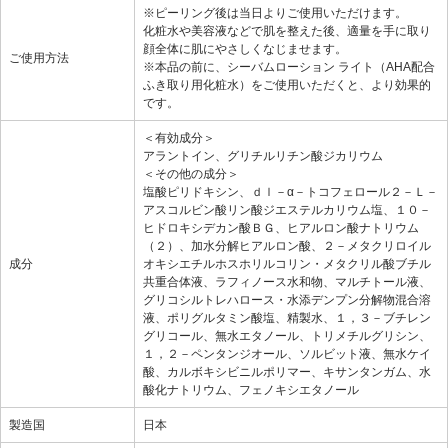
※ピーリング後は当日よりご使用いただけます。
化粧水や美容液などで肌を整えた後、適量を手に取り
顔全体に肌にやさしくなじませます。
ご使用方法
※本品の前に、シーバムローション ライト（AHA配合
ふき取り用化粧水）をご使用いただくと、より効果的
です。
＜有効成分＞
アラントイン、グリチルリチン酸ジカリウム
＜その他の成分＞
塩酸ピリドキシン、ｄｌ－α－トコフェロール２－Ｌ－
アスコルビン酸リン酸ジエステルカリウム塩、１０－
ヒドロキシデカン酸ＢＧ、ヒアルロン酸ナトリウム
（２）、加水分解ヒアルロン酸、２－メタクリロイル
成分
オキシエチルホスホリルコリン・メタクリル酸ブチル
共重合体液、ラフィノース水和物、マルチトール液、
グリコシルトレハロース・水添デンプン分解物混合溶
液、ポリグルタミン酸塩、精製水、１，３－ブチレン
グリコール、無水エタノール、トリメチルグリシン、
１，２－ペンタンジオール、ソルビット液、無水ケイ
酸、カルボキシビニルポリマー、キサンタンガム、水
酸化ナトリウム、フェノキシエタノール
製造国
日本