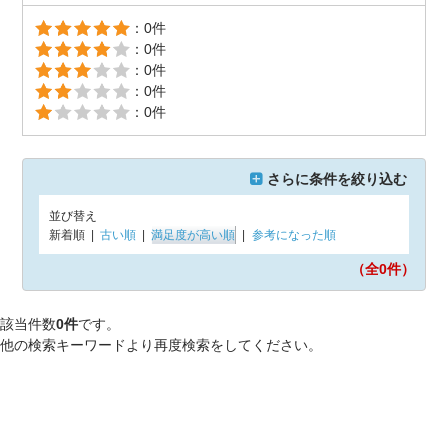
：0件
：0件
：0件
：0件
：0件
さらに条件を絞り込む
並び替え
新着順
|
古い順
|
満足度が高い順
|
参考になった順
（全0
件）
該当件数
0件
です。
他の検索キーワードより再度検索をしてください。