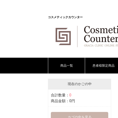
コスメティックカウンター
商品一覧
患者様限定商品
現在のかごの中
合計数量：
0
商品金額：
0円
カゴの中を見る