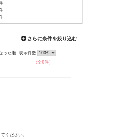
件
件
件
さらに条件を絞り込む
なった順
表示件数
（全0件）
してください。