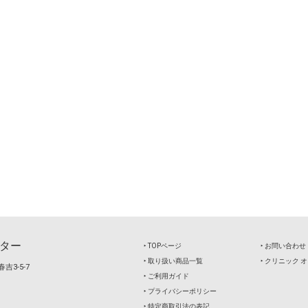
ター
‣ TOPページ
‣ お問い合わせ
‣ 取り扱い商品一覧
‣ クリニック
吉3-5-7
‣ ご利用ガイド
‣ プライバシーポリシー
‣ 特定商取引法の表記