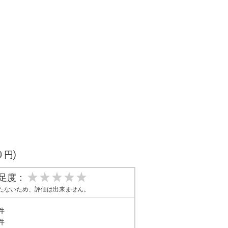
0 円)
足度：
たないため、評価は出来ません。
件
件