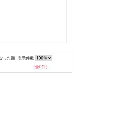
なった順
表示件数
（全0件）