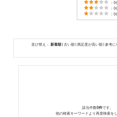
：0
：0
：0
並び替え：
新着順
|
古い順
|
満足度が高い順
|
参考に
該当件数
0件
です。
他の検索キーワードより再度検索を